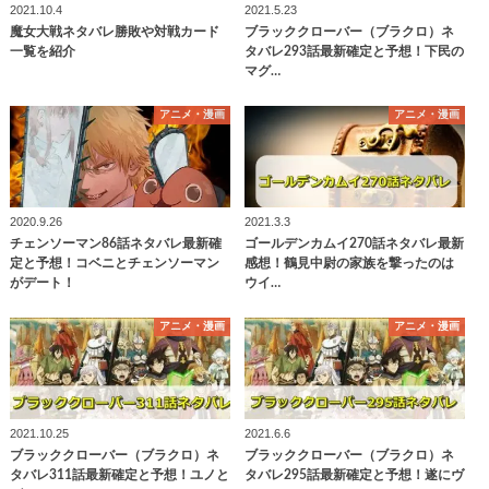
2021.10.4
2021.5.23
魔女大戦ネタバレ勝敗や対戦カード
ブラッククローバー（ブラクロ）ネ
一覧を紹介
タバレ293話最新確定と予想！下民の
マグ…
アニメ・漫画
アニメ・漫画
2020.9.26
2021.3.3
チェンソーマン86話ネタバレ最新確
ゴールデンカムイ270話ネタバレ最新
定と予想！コベニとチェンソーマン
感想！鶴見中尉の家族を撃ったのは
がデート！
ウイ…
アニメ・漫画
アニメ・漫画
2021.10.25
2021.6.6
ブラッククローバー（ブラクロ）ネ
ブラッククローバー（ブラクロ）ネ
タバレ311話最新確定と予想！ユノと
タバレ295話最新確定と予想！遂にヴ