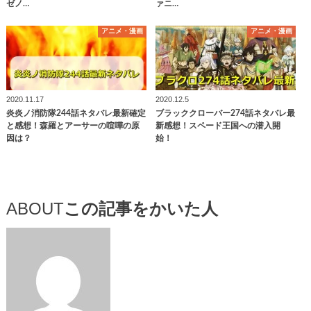
ゼノ…
ァニ…
アニメ・漫画
アニメ・漫画
2020.11.17
2020.12.5
炎炎ノ消防隊244話ネタバレ最新確定
ブラッククローバー274話ネタバレ最
と感想！森羅とアーサーの喧嘩の原
新感想！スペード王国への潜入開
因は？
始！
ABOUT
この記事をかいた人