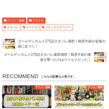
アニメ・漫画
ブラクロ
ネタバレ
ブラクロ
ブラッククローバー
ゴールデンカムイ271話ネタバレ感想！鶴見中尉が金塊の
謎に近づく！
ゴールデンカムイ270話ネタバレ最新感想！鶴見中尉の家
族を撃ったのはウイルクだった！
RECOMMEND
こちらの記事も人気です。
アニメ・漫画
アニメ・漫画