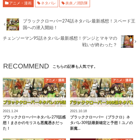
アニメ・漫画
ネタバレ
炎炎ノ消防隊
ブラッククローバー274話ネタバレ最新感想！スペード王
国への潜入開始！
チェンソーマン95話ネタバレ最新感想！デンジとマキマの
戦いが終わった？
RECOMMEND
こちらの記事も人気です。
アニメ・漫画
アニメ・漫画
2021.1.24
2021.10.18
ブラッククローバーネタバレ279話感
ブラッククローバー（ブラクロ）ネ
想！まさかのモリスも悪魔憑きだっ
タバレ309話最新確定と予想！ユノの
た！
新魔…