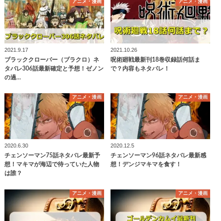
アニメ・漫画
アニメ・漫画
2021.9.17
2021.10.26
ブラッククローバー（ブラクロ）ネ
呪術廻戦最新刊18巻収録話何話ま
タバレ306話最新確定と予想！ゼノン
で？内容もネタバレ！
の過…
アニメ・漫画
アニメ・漫画
2020.6.30
2020.12.5
チェンソーマン75話ネタバレ最新予
チェンソーマン96話ネタバレ最新感
想！マキマが海辺で待っていた人物
想！デンジマキマを食す！
は誰？
アニメ・漫画
アニメ・漫画