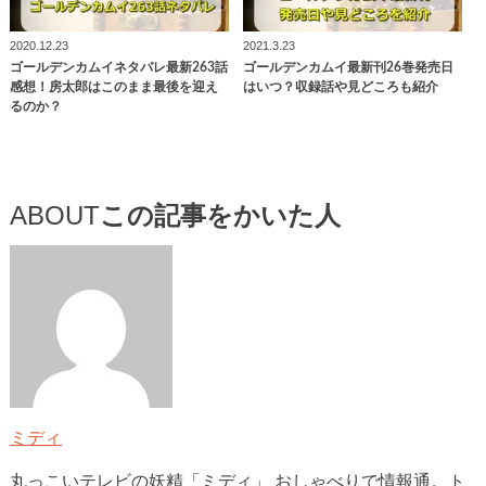
2020.12.23
2021.3.23
ゴールデンカムイネタバレ最新263話
ゴールデンカムイ最新刊26巻発売日
感想！房太郎はこのまま最後を迎え
はいつ？収録話や見どころも紹介
るのか？
ABOUT
この記事をかいた人
ミディ
丸っこいテレビの妖精「ミディ」 おしゃべりで情報通。ト