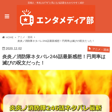
芸能人・有名人の“今”と気になる話題をわかりやすく紹介
アニメ・漫画
HOME
炎炎ノ消防隊ネタバレ246話最新感想！円周率は滅びの呪文だった！
2020.12.02
アニメ・漫画
炎炎ノ消防隊ネタバレ246話最新感想！円周率は
滅びの呪文だった！