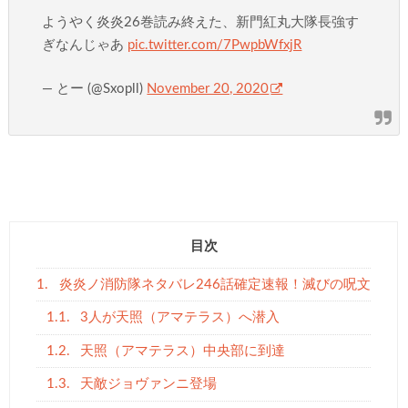
ようやく炎炎26巻読み終えた、新門紅丸大隊長強す
ぎなんじゃあ
pic.twitter.com/7PwpbWfxjR
— とー (@Sxopll)
November 20, 2020
目次
1.
炎炎ノ消防隊ネタバレ246話確定速報！滅びの呪文
1.1.
3人が天照（アマテラス）へ潜入
1.2.
天照（アマテラス）中央部に到達
1.3.
天敵ジョヴァンニ登場