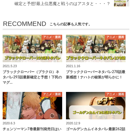
確定と予想!最上位悪魔と戦うのはアスタと・・・？
RECOMMEND
こちらの記事も人気です。
アニメ・漫画
アニメ・漫画
2021.5.23
2021.1.16
ブラッククローバー（ブラクロ）ネ
ブラッククローバーネタバレ278話最
タバレ293話最新確定と予想！下民の
新感想！ナハトの秘策が明らかに！
マグ…
アニメ・漫画
アニメ・漫画
2020.6.3
2020.12.9
チェンソーマン7巻最新刊発売日はい
ゴールデンカムイネタバレ最新262話