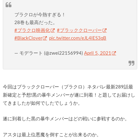
ブラクロが今熱すぎる！
28巻も最高だった。
#ブラクロ映画化
#ブラッククローバー
#BlackClover
pic.twitter.com/eJL4lES3qB
— モデラート (@zwei22156994)
April 5, 2021
今回はブラッククローバー（ブラクロ）ネタバレ最新289話最
新確定と予想!黒の暴牛メンバーが遂に到着！と題してお届けし
てきましたが如何でしたでしょうか。
遂に到着した黒の暴牛メンバーはどの戦いに参戦するのか。
アスタは最上位悪魔を倒すことが出来るのか。