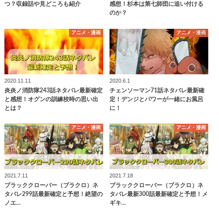
つ？収録話や見どころも紹介
感想！杉本は第七師団に追い付ける
のか？
アニメ・漫画
アニメ・漫画
2020.11.11
2020.6.1
炎炎ノ消防隊243話ネタバレ最新確定
チェンソーマン71話ネタバレ最新確
と感想！オグンの訓練校時の思い出
定！デンジとパワーが一緒にお風呂
とは？
に！
アニメ・漫画
アニメ・漫画
2021.7.11
2021.7.18
ブラッククローバー（ブラクロ）ネ
ブラッククローバー（ブラクロ）ネ
タバレ299話最新確定と予想！絶望の
タバレ最新300話最新確定と予想！メ
ノエ…
ギキ…