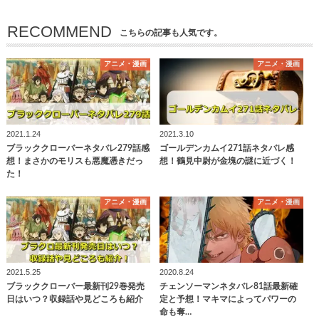
RECOMMEND
こちらの記事も人気です。
アニメ・漫画
アニメ・漫画
2021.1.24
2021.3.10
ブラッククローバーネタバレ279話感
ゴールデンカムイ271話ネタバレ感
想！まさかのモリスも悪魔憑きだっ
想！鶴見中尉が金塊の謎に近づく！
た！
アニメ・漫画
アニメ・漫画
2021.5.25
2020.8.24
ブラッククローバー最新刊29巻発売
チェンソーマンネタバレ81話最新確
日はいつ？収録話や見どころも紹介
定と予想！マキマによってパワーの
命も奪…