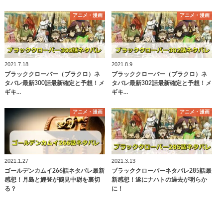
アニメ・漫画
アニメ・漫画
2021.7.18
2021.8.9
ブラッククローバー（ブラクロ）ネ
ブラッククローバー（ブラクロ）ネ
タバレ最新300話最新確定と予想！メ
タバレ最新302話最新確定と予想！メ
ギキ…
ギキ…
アニメ・漫画
アニメ・漫画
2021.1.27
2021.3.13
ゴールデンカムイ266話ネタバレ最新
ブラッククローバーネタバレ285話最
感想！月島と鯉登が鶴見中尉を裏切
新感想！遂にナハトの過去が明らか
る？
に！