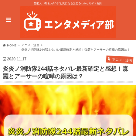
芸能人・有名人の“今”と気になる話題をわかりやすく紹介
アニメ・漫画
HOME
炎炎ノ消防隊244話ネタバレ最新確定と感想！森羅とアーサーの喧嘩の原因は？
2020.11.17
アニメ・漫画
炎炎ノ消防隊244話ネタバレ最新確定と感想！森
羅とアーサーの喧嘩の原因は？