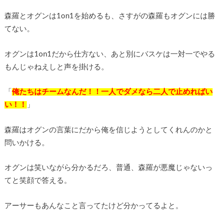
森羅とオグンは1on1を始めるも、さすがの森羅もオグンには勝
てない。
オグンは1on1だから仕方ない、あと別にバスケは一対一でやる
もんじゃねえしと声を掛ける。
「
俺たちはチームなんだ！！一人でダメなら二人で止めればい
い！！
」
森羅はオグンの言葉にだから俺を信じようとしてくれんのかと
問いかける。
オグンは笑いながら分かるだろ、普通、森羅が悪魔じゃないっ
てと笑顔で答える。
アーサーもあんなこと言ってたけど分かってるよと。