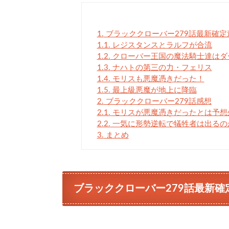
1.
ブラッククローバー279話最新確定
1.1.
レジスタンスとラルフが合流
1.2.
クローバー王国の魔法騎士達はダ
1.3.
ナハトの第三の力・フェリス
1.4.
モリスも悪魔憑きだった！
1.5.
最上級悪魔が地上に降臨
2.
ブラッククローバー279話感想
2.1.
モリスが悪魔憑きだったとは予想
2.2.
一気に形勢逆転で犠牲者は出るの
3.
まとめ
ブラッククローバー279話最新