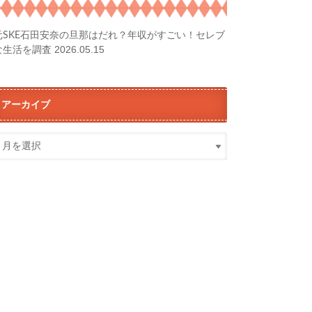
元SKE石田安奈の旦那はだれ？年収がすごい！セレブ
2026.05.15
な生活を調査
アーカイブ
ア
ー
カ
イ
ブ