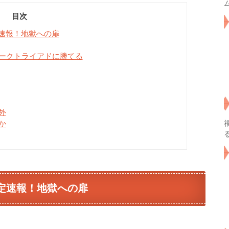
目次
速報！地獄への扉
ークトライアドに勝てる
外
か
確定速報！地獄への扉