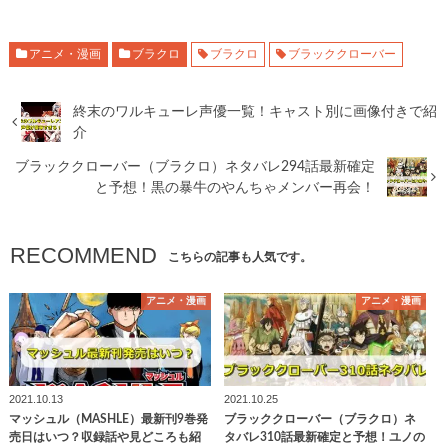
アニメ・漫画
ブラクロ
ブラクロ
ブラッククローバー
終末のワルキューレ声優一覧！キャスト別に画像付きで紹
介
ブラッククローバー（ブラクロ）ネタバレ294話最新確定
と予想！黒の暴牛のやんちゃメンバー再会！
RECOMMEND
こちらの記事も人気です。
アニメ・漫画
アニメ・漫画
2021.10.13
2021.10.25
マッシュル（MASHLE）最新刊9巻発
ブラッククローバー（ブラクロ）ネ
売日はいつ？収録話や見どころも紹
タバレ310話最新確定と予想！ユノの