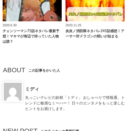
2020.6.30
2020.11.25
チェンソーマン75話ネタバレ最新予
炎炎ノ消防隊ネタバレ245話感想！ア
想！マキマが海辺で待っていた人物
ーサー対ドラゴンの戦いが始まる
は誰？
ABOUT
この記事をかいた人
ミディ
丸っこいテレビの妖精「ミディ」 おしゃべりで情報通。ト
レンドに敏感なミーハー！ 日々のエンタメをもっと楽しむ
ヒントをお届けします。
NEW POST