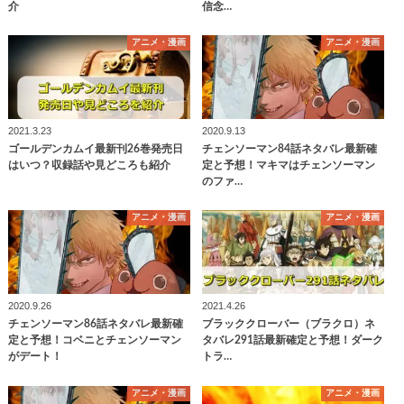
介
信念…
アニメ・漫画
アニメ・漫画
2021.3.23
2020.9.13
ゴールデンカムイ最新刊26巻発売日
チェンソーマン84話ネタバレ最新確
はいつ？収録話や見どころも紹介
定と予想！マキマはチェンソーマン
のファ…
アニメ・漫画
アニメ・漫画
2020.9.26
2021.4.26
チェンソーマン86話ネタバレ最新確
ブラッククローバー（ブラクロ）ネ
定と予想！コベニとチェンソーマン
タバレ291話最新確定と予想！ダーク
がデート！
トラ…
アニメ・漫画
アニメ・漫画