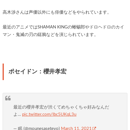
高木渉さんは声優以外にも俳優などをやられています。
最近のアニメではSHAMAN KINGの蜥蜴郎やドロヘドロのカイ
マン・鬼滅の刃の鎹鴉などを演じられています。
ポセイドン：櫻井孝宏
最近の櫻井孝宏が渋くてめちゃくちゃ好みなんだ
よ…
pic.twitter.com/Ibc5UKqL3u
— 眠 (@mounesaseteyo)
March 11, 2021