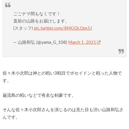
ごごナマ間もなくです！
直前の山路をお届けします。
(スタッフ)
pic.twitter.com/8MGQLQps5J
— 山路和弘 (@yama_G_108)
March 1, 2021
佐々木小次郎は神との戦い3戦目でポセイドンと戦った人物で
す。
巌流島の戦いなどで有名な剣豪です。
そんな佐々木小次郎さんを演じるのは見た目も渋い山路和弘さ
んです。