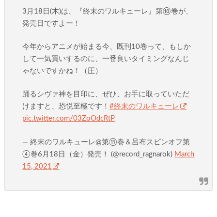
3月18日(木)は、『終末のワルキューレ』第⑩巻が、
発売日ですよー！
今年からアニメが始まる今、既刊10巻って、もしか
して一気買いするのに、一番良いタイミングなんじ
ゃないですかね！（圧）
踊るシヴァ神を目印に、ぜひ、お手に取っていただ
けますと、恐悦至極です！
#終末のワルキューレ
pic.twitter.com/03ZoOdcRtP
— 終末のワルキューレ@第⑪巻＆呂布スピンオフ第
④巻6月18日（金）発売！ (@record_ragnarok)
March
15, 2021