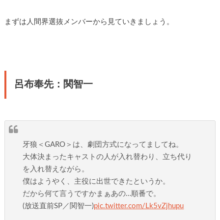
まずは人間界選抜メンバーから見ていきましょう。
呂布奉先：関智一
牙狼＜GARO＞は、劇団方式になってましてね。
大体決まったキャストの人が入れ替わり、立ち代り
を入れ替えながら。
僕はようやく、主役に出世できたというか。
だから何て言うですかまぁあの…順番で。
(放送直前SP／関智一)
pic.twitter.com/Lk5vZjhupu