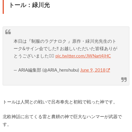
トール：緑川光
本日は『制服のラグナロク 』原作・緑川光先生のト
ーク&サイン会でした‼️ お越しいただいた皆様ありが
とうございました🙇‍♀️
pic.twitter.com/JWNart4jHC
— ARIA編集部 (@ARIA_henshubu)
June 9, 2018
トールは人間との戦いで呂布奉先と初戦で戦った神です。
北欧神話に出てくる雷と農耕の神で巨大なハンマーが武器で
す。