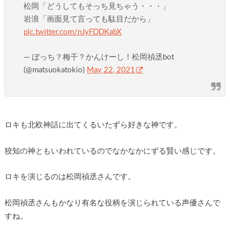
松岡「どうしてもそっち見ちゃう・・・」
岩浪「画面見て言っても駄目だから」
pic.twitter.com/nJyFDDKabX
— ぼっち？梅干？かんけーし！松岡禎丞bot
(@matsuokatokio)
May 22, 2021
ロキも北欧神話に出てくるいたずら好きな神です。
狡知の神ともいわれているのでなかなかにずる賢い感じです。
ロキを演じるのは松岡禎丞さんです。
松岡禎丞さんもかなり有名な役柄を演じられている声優さんで
すね。