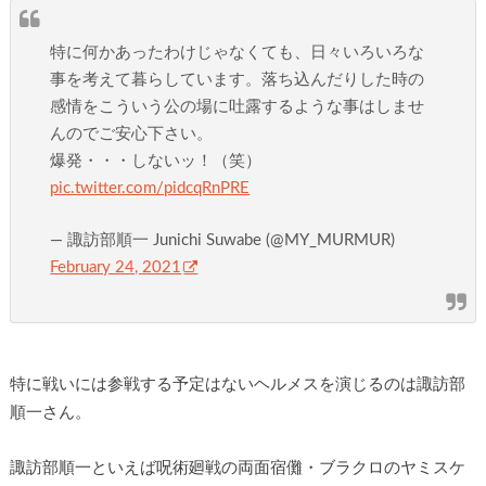
特に何かあったわけじゃなくても、日々いろいろな
事を考えて暮らしています。落ち込んだりした時の
感情をこういう公の場に吐露するような事はしませ
んのでご安心下さい。
爆発・・・しないッ！（笑）
pic.twitter.com/pidcqRnPRE
— 諏訪部順一 Junichi Suwabe (@MY_MURMUR)
February 24, 2021
特に戦いには参戦する予定はないヘルメスを演じるのは諏訪部
順一さん。
諏訪部順一といえば呪術廻戦の両面宿儺・ブラクロのヤミスケ