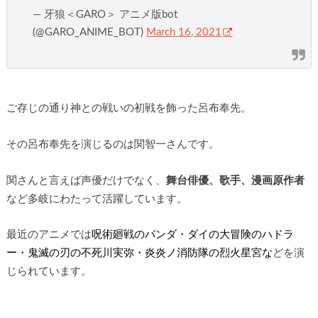
— 牙狼＜GARO＞ アニメ版bot
(@GARO_ANIME_BOT)
March 16, 2021
ご存じの通り神との戦いの初戦を飾った呂布奉先。
その呂布奉先を演じるのは関智一さんです。
関さんと言えば声優だけでなく、
舞台俳優、歌手、漫画原作者
など多岐にわたって活躍しています。
最近のアニメでは
呪術廻戦のパンダ・ダイの大冒険のハドラ
ー・鬼滅の刃の不死川実弥・炎炎ノ消防隊の烈火星宮な
どを演
じられています。