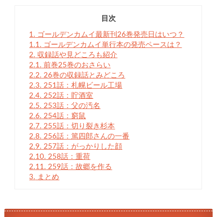
目次
1.
ゴールデンカムイ最新刊26巻発売日はいつ？
1.1.
ゴールデンカムイ単行本の発売ペースは？
2.
収録話や見どころも紹介
2.1.
前巻25巻のおさらい
2.2.
26巻の収録話とみどころ
2.3.
251話：札幌ビール工場
2.4.
252話：貯酒室
2.5.
253話：父の汚名
2.6.
254話：窮鼠
2.7.
255話：切り裂き杉本
2.8.
256話：篤四郎さんの一番
2.9.
257話：がっかりした顔
2.10.
258話：重荷
2.11.
259話：故郷を作る
3.
まとめ