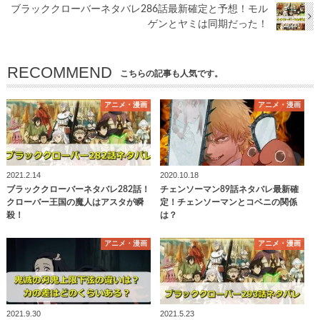
ブラッククローバーネタバレ286話最新確定と予想！モル
ゲンとヤミは同期だった！
RECOMMEND
こちらの記事も人気です。
アニメ・漫画
アニメ・漫画
2021.2.14
2020.10.18
ブラッククローバーネタバレ282話！
チェンソーマン89話ネタバレ最新確
クローバー王国の魔人はアスタが瞬
定！チェンソーマンとコベニの関係
殺！
は？
アニメ・漫画
アニメ・漫画
2021.9.30
2021.5.23