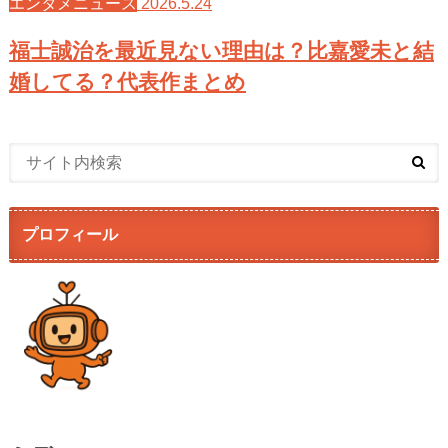
2026.5.24
エンタメニュース
福士誠治を最近見ない理由は？比嘉愛未と結
婚してる？代表作まとめ
プロフィール