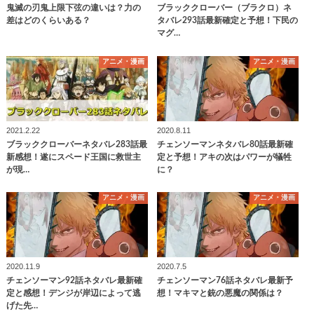
鬼滅の刃鬼上限下弦の違いは？力の
ブラッククローバー（ブラクロ）ネ
差はどのくらいある？
タバレ293話最新確定と予想！下民の
マグ…
アニメ・漫画
アニメ・漫画
2021.2.22
2020.8.11
ブラッククローバーネタバレ283話最
チェンソーマンネタバレ80話最新確
新感想！遂にスペード王国に救世主
定と予想！アキの次はパワーが犠牲
が現…
に？
アニメ・漫画
アニメ・漫画
2020.11.9
2020.7.5
チェンソーマン92話ネタバレ最新確
チェンソーマン76話ネタバレ最新予
定と感想！デンジが岸辺によって逃
想！マキマと銃の悪魔の関係は？
げた先…