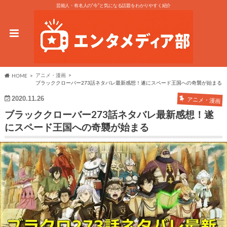
芸能人・有名人の“今”と気になる話題をわかりやすく紹介
アニメ・漫画
HOME
ブラッククローバー273話ネタバレ最新感想！遂にスペード王国への奇襲が始まる
2020.11.26
アニメ・漫画
ブラッククローバー273話ネタバレ最新感想！遂
にスペード王国への奇襲が始まる