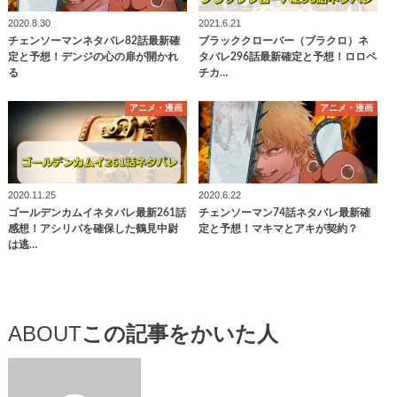
2020.8.30
2021.6.21
チェンソーマンネタバレ82話最新確
ブラッククローバー（ブラクロ）ネ
定と予想！デンジの心の扉が開かれ
タバレ296話最新確定と予想！ロロペ
る
チカ…
アニメ・漫画
アニメ・漫画
2020.11.25
2020.6.22
ゴールデンカムイネタバレ最新261話
チェンソーマン74話ネタバレ最新確
感想！アシリパを確保した鶴見中尉
定と予想！マキマとアキが契約？
は逃…
ABOUT
この記事をかいた人