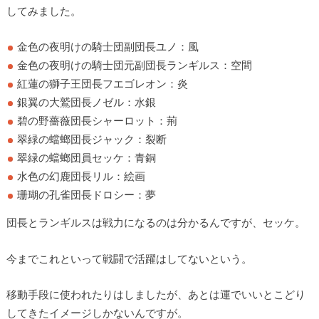
してみました。
金色の夜明けの騎士団副団長ユノ：風
金色の夜明けの騎士団元副団長ランギルス：空間
紅蓮の獅子王団長フエゴレオン：炎
銀翼の大鷲団長ノゼル：水銀
碧の野薔薇団長シャーロット：荊
翠緑の蟷螂団長ジャック：裂断
翠緑の蟷螂団員セッケ：青銅
水色の幻鹿団長リル：絵画
珊瑚の孔雀団長ドロシー：夢
団長とランギルスは戦力になるのは分かるんですが、セッケ。
今までこれといって戦闘で活躍はしてないという。
移動手段に使われたりはしましたが、あとは運でいいとこどり
してきたイメージしかないんですが。