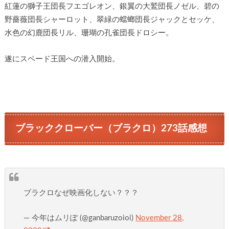
紅蓮の獅子王団長フエゴレオン、銀翼の大鷲団長ノゼル、碧の
野薔薇団長シャーロット、翠緑の蟷螂団長ジャックとセッケ、
水色の幻鹿団長リル、珊瑚の孔雀団長ドロシー。
遂にスペード王国への潜入開始。
ブラッククローバー（ブラクロ）273話感想
ブラクロなぜ映画化しない？？？
— 今年はムリぽ (@ganbaruzoioi)
November 28,