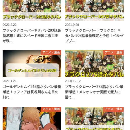
2021.2.22
2021.9.26
ブラッククローバーネタバレ283話最
ブラッククローバー（ブラクロ）ネ
新感想！遂にスペード王国に救世主
タバレ307話最新確定と予想！ベルゼ
が現…
ブブ…
アニメ・漫画
アニメ・漫画
2021.1.21
2020.12.12
ゴールデンカムイ265話ネタバレ最新
ブラッククローバー275話ネタバレ最
感想！ソフィアは長谷川さんを目の
新感想！メレオレオナ覚醒で魔人に
前に…
勝て…
アニメ・漫画
アニメ・漫画