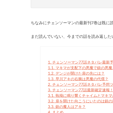
ちなみにチェンソーマンの最新刊7巻は既に
まだ読んでいない、今までの話を読み返した
1.
チェンソーマン77話ネタバレ最新
1.1.
マキマが支配下の悪魔で銃の悪魔
1.2.
デンジが開けた扉の先には？
1.3.
早川アキの右腕は悪魔の代償？
2.
チェンソーマン77話ネタバレ予想
3.
チェンソーマン77話最新確定速報
3.1.
執拗に鳴り響くチャイムとマキマ
3.2.
扉を開けた向こうにいたのは銃の
3.3.
銃の魔人はアキ？
4.
まとめ