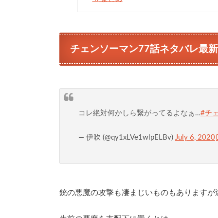
チェンソーマン77話ネタバレ最
コレ絶対何かしら繋がってるよなぁ…
#チ
— 伊吹 (@qy1xLVe1wlpELBv)
July 6, 2020
銃の悪魔の攻撃も凄まじいものもありますが