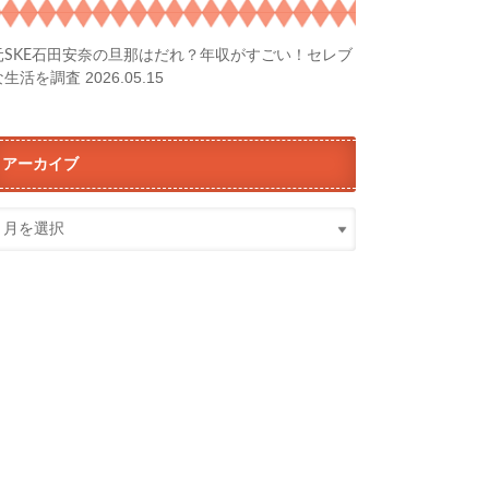
元SKE石田安奈の旦那はだれ？年収がすごい！セレブ
2026.05.15
な生活を調査
アーカイブ
ア
ー
カ
イ
ブ