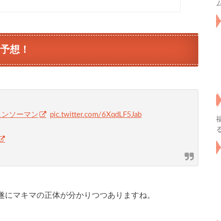
新予想！
ェンソーマン
pic.twitter.com/6XqdLF5Jab
遂にマキマの正体が分かりつつありますね。