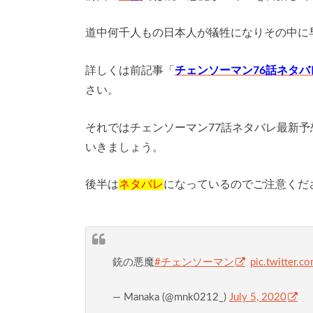
道中何千人もの日本人が犠牲になりその中に
詳しくは前記事「
チェンソーマン76話ネタ
さい。
それではチェンソーマン77話ネタバレ最新
いきましょう。
後半は
ネタバレ
になっているのでご注意くだ
銃の悪魔
#チェンソーマン
pic.twitter.
— Manaka (@mnk0212_)
July 5, 2020