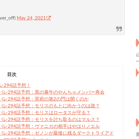
r_off)
May 24, 2021
目次
294話予想！
レ294話予想：黒の暴牛のやんちゃメンバー再会
レ294話予想：冥府の第2の門は開くのか
レ294話予想：モリスのもとに向かうのは誰？
レ294話予想：モリスはロータスが守る？
レ294話予想：モリスを討ち取るのはマルス？
レ294話予想：ヴァニカの相手はやはりノエル
レ294話予想：ゼノンが最後に残るダークトライアド