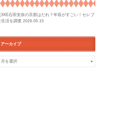
元SKE石田安奈の旦那はだれ？年収がすごい！セレブ
2026.05.15
な生活を調査
アーカイブ
ア
ー
カ
イ
ブ