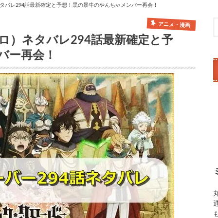
タバレ294話最新確定と予想！黒の暴牛のやんちゃメンバー再会！
アニメ・漫画
ロ）ネタバレ294話最新確定と予
バー再会！