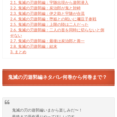
2.1.
鬼滅の刃遊郭編：宇随出現から遊郭潜入
2.2.
鬼滅の刃遊郭編：炭治郎が鬼と対峙
2.3.
鬼滅の刃遊郭編：伊之助と宇随が合流
2.4.
鬼滅の刃遊郭編：堕姫との戦いに禰豆子参戦
2.5.
鬼滅の刃遊郭編：上限の陸は二人だった
2.6.
鬼滅の刃遊郭編：二人の首を同時に切らないと倒
せない
2.7.
鬼滅の刃遊郭編：最後は炭治郎と善一
2.8.
鬼滅の刃遊郭編：結末
3.
まとめ
鬼滅の刃遊郭編ネタバレ何巻から何巻まで？
鬼滅の刃の遊郭編いまから楽しみだ〜！
最後まで原作通りやってほしいです