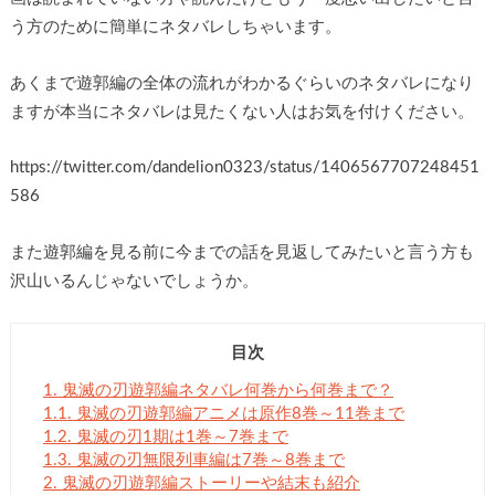
う方のために簡単にネタバレしちゃいます。
あくまで遊郭編の全体の流れがわかるぐらいのネタバレになり
ますが本当にネタバレは見たくない人はお気を付けください。
https://twitter.com/dandelion0323/status/1406567707248451
586
また遊郭編を見る前に今までの話を見返してみたいと言う方も
沢山いるんじゃないでしょうか。
目次
1.
鬼滅の刃遊郭編ネタバレ何巻から何巻まで？
1.1.
鬼滅の刃遊郭編アニメは原作8巻～11巻まで
1.2.
鬼滅の刃1期は1巻～7巻まで
1.3.
鬼滅の刃無限列車編は7巻～8巻まで
2.
鬼滅の刃遊郭編ストーリーや結末も紹介