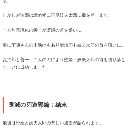
景。
しかし炭治郎は諦めずに再度妓夫太郎に毒を差します。
一方無意識化の善一が堕姫の首を狙いに。
更に宇随さんの手助けもあり炭治郎も妓夫太郎の首を狙いに。
炭治郎と善一、二人の刀により堕姫・妓夫太郎の首を切り落と
すことに成功しました。
鬼滅の刃遊郭編：結末
最後は堕姫と妓夫太郎の悲しい過去が語られます。