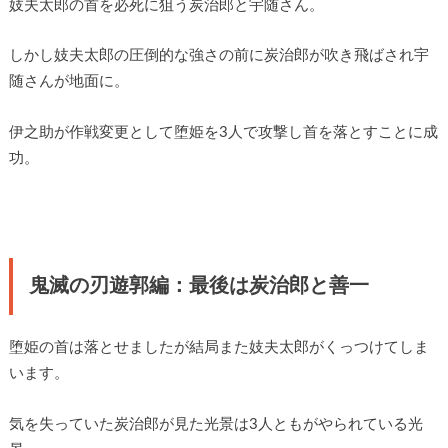
妓夫太郎の首を必死に狙う炭治郎と宇随さん。
しかし妓夫太郎の圧倒的な強さの前に炭治郎が吹き飛ばされ宇
随さんが地面に。
伊之助が作戦変更として堕姫を3人で攻撃し首を落とすことに成
功。
鬼滅の刃遊郭編：最後は炭治郎と善一
堕姫の首は落とせましたが結局また妓夫太郎がくっつけてしま
います。
気を失っていた炭治郎が見た光景は3人ともがやられている光