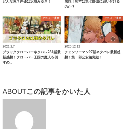
どんな鬼？声優は沢城みゆき！
感想！杉本は第七師団に追い付ける
のか？
アニメ・漫画
アニメ・漫画
2021.2.7
2020.12.12
ブラッククローバーネタバレ281話最
チェンソーマン97話ネタバレ最新感
新感想！クローバー王国の魔人を倒
想！第一部公安編完結！
すの…
ABOUT
この記事をかいた人