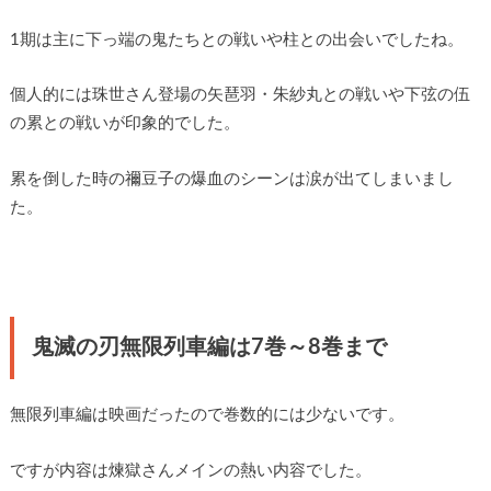
1期は主に下っ端の鬼たちとの戦いや柱との出会いでしたね。
個人的には珠世さん登場の矢琶羽・朱紗丸との戦いや下弦の伍
の累との戦いが印象的でした。
累を倒した時の禰豆子の爆血のシーンは涙が出てしまいまし
た。
鬼滅の刃無限列車編は7巻～8巻まで
無限列車編は映画だったので巻数的には少ないです。
ですが内容は煉獄さんメインの熱い内容でした。