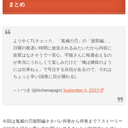
まとめ
ようやくTLチェック。「鬼滅の刃」の「遊郭編」、
日曜の夜遅い時間に放送されるみたいだから内容に
改変はなさそうで一安心。宇髄さんに毎週会えるの
が本当にうれしくて楽しみだけど「俺は煉獄のよう
には出来ねぇ」で号泣する自信があるので、それは
ちょっと辛い(深夜に目が腫れる)。
— いつき (@hichamapago)
September 6, 2021
今回は鬼滅の刃遊郭編ネタバレ何巻から何巻まで？ストーリー