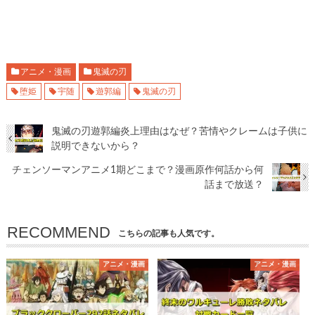
アニメ・漫画
鬼滅の刃
堕姫
宇随
遊郭編
鬼滅の刃
鬼滅の刃遊郭編炎上理由はなぜ？苦情やクレームは子供に
説明できないから？
チェンソーマンアニメ1期どこまで？漫画原作何話から何
話まで放送？
RECOMMEND
こちらの記事も人気です。
アニメ・漫画
アニメ・漫画