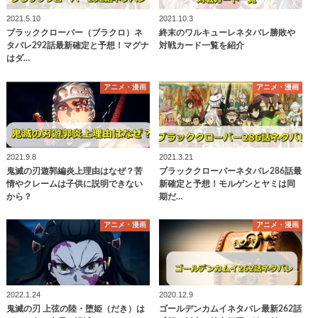
2021.5.10
2021.10.3
ブラッククローバー（ブラクロ）ネ
終末のワルキューレネタバレ勝敗や
タバレ292話最新確定と予想！マグナ
対戦カード一覧を紹介
はダ…
アニメ・漫画
アニメ・漫画
2021.9.8
2021.3.21
鬼滅の刃遊郭編炎上理由はなぜ？苦
ブラッククローバーネタバレ286話最
情やクレームは子供に説明できない
新確定と予想！モルゲンとヤミは同
から？
期だ…
アニメ・漫画
アニメ・漫画
2022.1.24
2020.12.9
鬼滅の刃 上弦の陸・堕姫（だき）は
ゴールデンカムイネタバレ最新262話