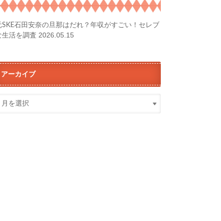
元SKE石田安奈の旦那はだれ？年収がすごい！セレブ
2026.05.15
な生活を調査
アーカイブ
ア
ー
カ
イ
ブ