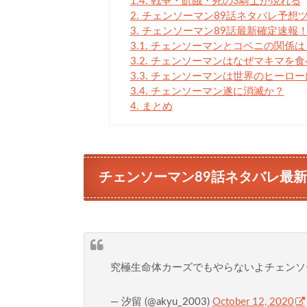
1.4.
戦争・飢餓・死の3騎士が現れる
2.
チェンソーマン89話ネタバレ予想
3.
チェンソーマン89話最新確定速報
3.1.
チェンソーマンとコベニの関係は
3.2.
チェンソーマンはなぜマキマを食
3.3.
チェンソーマンは世界のヒーロー
3.4.
チェンソーマン遂に消滅か？
4.
まとめ
チェンソーマン89話ネタバレ最
究極生命体カーズでもやらないよチェンソ
— 汐留 (@akyu_2003)
October 12, 2020