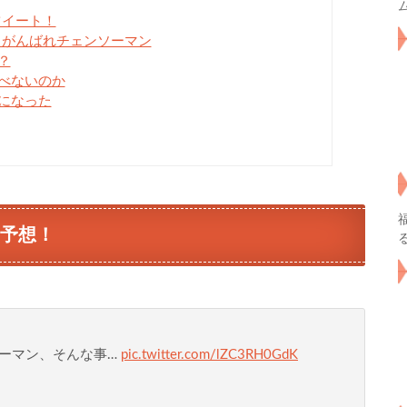
ツイート！
！がんばれチェンソーマン
？
べないのか
になった
新予想！
ーマン、そんな事…
pic.twitter.com/lZC3RH0GdK