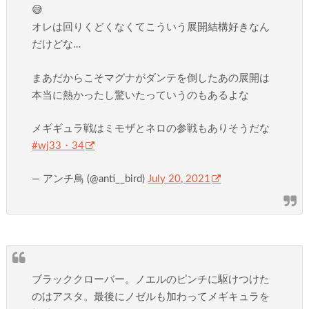
😅
オレは回りくどくなくてこういう展開結構好きなん
だけどな…
まあだからこそマグナがダンテを倒したあの展開は
本当に熱かったし驚いたっていうのもあるよな
メギギュラ戦はミモザとネロの参戦もありそうだな
#wj33・34
— アンチ鳥 (@anti__bird)
July 20, 2021
ブラッククローバー。ノエルのピンチに駆けつけた
のはアスタ。最後にノゼルも加わってメギキュラを