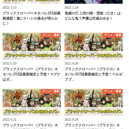
2021.3.13
2022.1.24
ブラッククローバーネタバレ285話最
鬼滅の刃 上弦の陸・堕姫（だき）は
新感想！遂にナハトの過去が明らか
どんな鬼？声優は沢城みゆき！
に！
アニメ・漫画
アニメ・漫画
2021.5.10
2021.9.26
ブラッククローバー（ブラクロ）ネ
ブラッククローバー（ブラクロ）ネ
タバレ292話最新確定と予想！マグナ
タバレ307話最新確定と予想！ベルゼ
はダ…
ブブ…
アニメ・漫画
アニメ・漫画
2021.6.21
2021.8.29
ブラッククローバー（ブラクロ）ネ
ブラッククローバー（ブラクロ）ネ