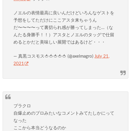
ノエルの表情最高に良いんだけどいろんなゲストを
予想をしてただけにここアスタ来ちゃうん
だ〜〜〜〜って裏切られ感が勝ってしまった…（な
んたる身勝手！！）アスタとノエルのタッグで仕留
めるとかだと美味しい展開ではあるけど・・・
— 真黒コスモス🍅🍅🍅🍅🍅 (@axelmagro)
July 21,
2021
ブラクロ
自爆止めのプロみたいなコメントみてたしかにって
なった
ここから本当どうなるのか