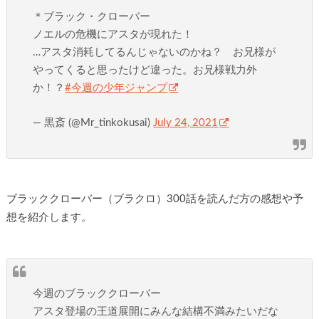
＊ブラック・クローバー
ノエルの危機にアスタが現れた！
…アスタ消耗してるんじゃないのかね？ お兄様が
やってくると思ったけど違った。お兄様戦力外
か！？
#今週の少年ジャンプ
— 黒斎 (@Mr_tinkokusai)
July 24, 2021
ブラッククローバー（ブラクロ）300話を読んだ方の感想や予
想を紹介します。
今週のブラッククローバー
アスタ登場の王道展開にみんな結構不満みたいだな