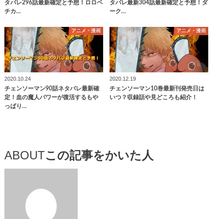
タバレ296話最新確定と予想！ロロペ
タバレ最新304話最新確定と予想！ダ
チカ…
ーク…
アニメ・漫画
アニメ・漫画
2020.10.24
2020.12.19
チェンソーマン90話ネタバレ最新確
チェンソーマン10巻最新刊発売日は
定！血の魔人パワーが復活するもや
いつ？収録話や見どころも紹介！
っぱり…
ABOUT
この記事をかいた人