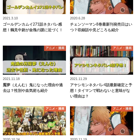
2021.3.10
2020.6.28
ゴールデンカムイ271話ネタバレ感
チェンソーマン8巻最新刊発売日はい
想！鶴見中尉が金塊の謎に近づく！
つ？収録話や見どころも紹介
アニメ・漫画
アニメ・漫画
2021.11.18
2021.11.29
魘夢（えんむ）鬼になった理由や過
アヤシモンネタバレ4話最新確定と予
去は？性別や血気術も紹介
想！タイマンで戦わないと意味がな
い理由は？
アニメ・漫画
アニメ・漫画
2020.10.24
2020.11.19