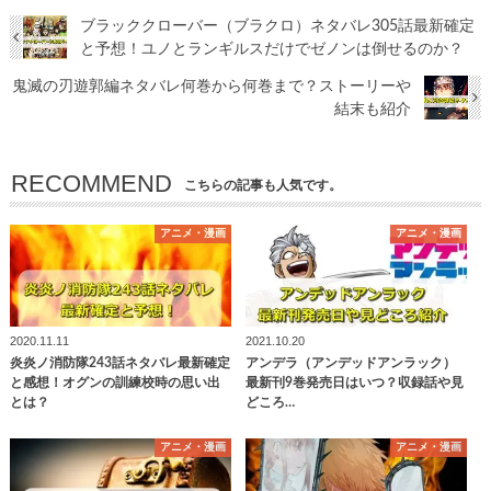
ブラッククローバー（ブラクロ）ネタバレ305話最新確定
と予想！ユノとランギルスだけでゼノンは倒せるのか？
鬼滅の刃遊郭編ネタバレ何巻から何巻まで？ストーリーや
結末も紹介
RECOMMEND
こちらの記事も人気です。
アニメ・漫画
アニメ・漫画
2020.11.11
2021.10.20
炎炎ノ消防隊243話ネタバレ最新確定
アンデラ（アンデッドアンラック）
と感想！オグンの訓練校時の思い出
最新刊9巻発売日はいつ？収録話や見
とは？
どころ…
アニメ・漫画
アニメ・漫画