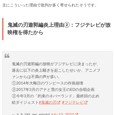
主にこういった理由で批判が多く寄せられたそうです。
鬼滅の刃遊郭編炎上理由②：フジテレビが放
映権を得たから
鬼滅の刃遊郭編の放映がフジテレビに決まったが、
過去に以下の炎上騒ぎを起こしたせいか、アニメフ
ァンからは不満の声が多い。
①2014年大晦日のワンピースの作画崩壊
②2017年3月のアナと雪の女王のEDの合唱企画
③今年3月の「約束のネバーランド」最終回の止め
絵ダイジェスト
#鬼滅の刃
#フジテレビ
— とみ (@I_am_aniota)
July 13, 2021