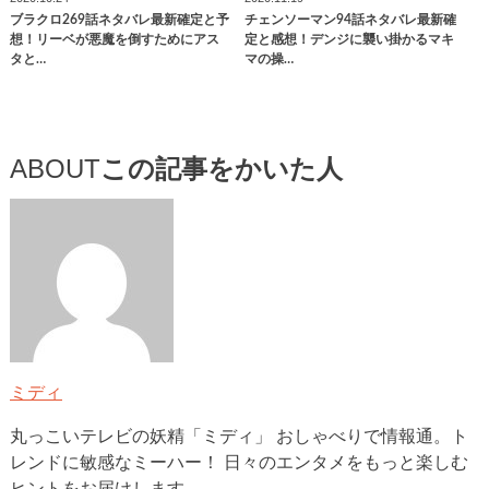
ブラクロ269話ネタバレ最新確定と予
チェンソーマン94話ネタバレ最新確
想！リーベが悪魔を倒すためにアス
定と感想！デンジに襲い掛かるマキ
タと…
マの操…
ABOUT
この記事をかいた人
ミディ
丸っこいテレビの妖精「ミディ」 おしゃべりで情報通。ト
レンドに敏感なミーハー！ 日々のエンタメをもっと楽しむ