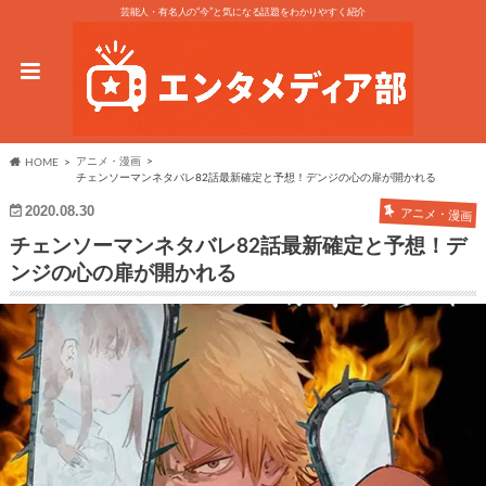
芸能人・有名人の“今”と気になる話題をわかりやすく紹介
アニメ・漫画
HOME
チェンソーマンネタバレ82話最新確定と予想！デンジの心の扉が開かれる
2020.08.30
アニメ・漫画
チェンソーマンネタバレ82話最新確定と予想！デ
ンジの心の扉が開かれる