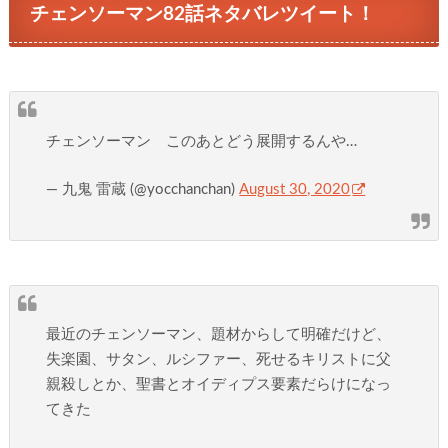
チェンソーマン82話ネタバレツイート！
チェンソーマン このあとどう展開するんや…
— 九鬼 雷蔵 (@yocchanchan)
August 30, 2020
最近のチェンソーマン、題材からして明確だけど、
失楽園、サタン、ルシファー、死せるキリストに父
親殺しとか、聖書とオイディプス要素だらけになっ
てきた