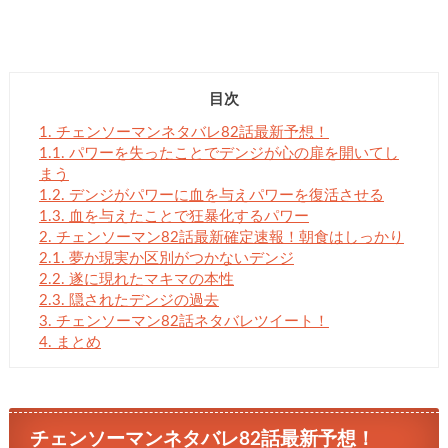
目次
1.
チェンソーマンネタバレ82話最新予想！
1.1.
パワーを失ったことでデンジが心の扉を開いてし
まう
1.2.
デンジがパワーに血を与えパワーを復活させる
1.3.
血を与えたことで狂暴化するパワー
2.
チェンソーマン82話最新確定速報！朝食はしっかり
2.1.
夢か現実か区別がつかないデンジ
2.2.
遂に現れたマキマの本性
2.3.
隠されたデンジの過去
3.
チェンソーマン82話ネタバレツイート！
4.
まとめ
チェンソーマンネタバレ82話最新予想！