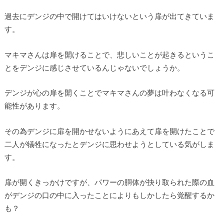
過去にデンジの中で開けてはいけないという扉が出てきていま
す。
マキマさんは扉を開けることで、悲しいことが起きるというこ
とをデンジに感じさせているんじゃないでしょうか。
デンジが心の扉を開くことでマキマさんの夢は叶わなくなる可
能性があります。
その為デンジに扉を開かせないようにあえて扉を開けたことで
二人が犠牲になったとデンジに思わせようとしている気がしま
す。
扉が開くきっかけですが、パワーの胴体が抉り取られた際の血
がデンジの口の中に入ったことによりもしかしたら覚醒するか
も？