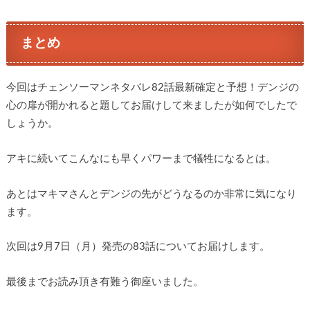
まとめ
今回はチェンソーマンネタバレ82話最新確定と予想！デンジの
心の扉が開かれると題してお届けして来ましたが如何でしたで
しょうか。
アキに続いてこんなにも早くパワーまで犠牲になるとは。
あとはマキマさんとデンジの先がどうなるのか非常に気になり
ます。
次回は9月7日（月）発売の83話についてお届けします。
最後までお読み頂き有難う御座いました。