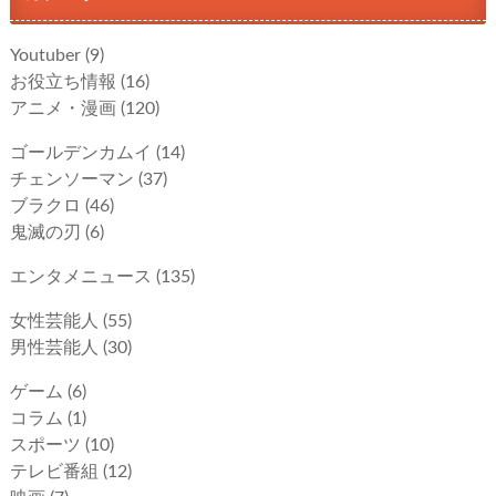
Youtuber
(9)
お役立ち情報
(16)
アニメ・漫画
(120)
ゴールデンカムイ
(14)
チェンソーマン
(37)
ブラクロ
(46)
鬼滅の刃
(6)
エンタメニュース
(135)
女性芸能人
(55)
男性芸能人
(30)
ゲーム
(6)
コラム
(1)
スポーツ
(10)
テレビ番組
(12)