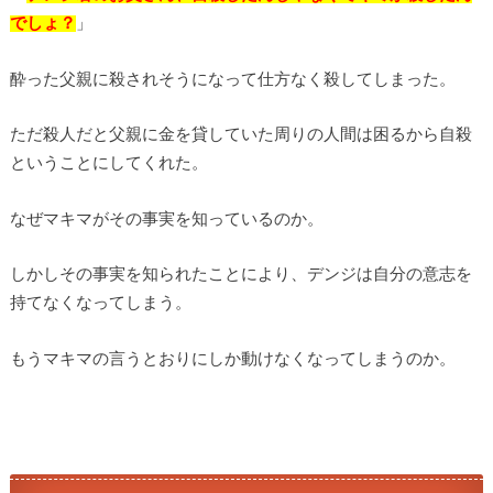
でしょ？
」
酔った父親に殺されそうになって仕方なく殺してしまった。
ただ殺人だと父親に金を貸していた周りの人間は困るから自殺
ということにしてくれた。
なぜマキマがその事実を知っているのか。
しかしその事実を知られたことにより、デンジは自分の意志を
持てなくなってしまう。
もうマキマの言うとおりにしか動けなくなってしまうのか。