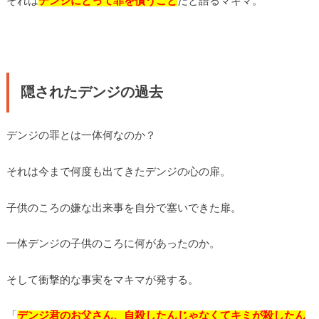
それは
デンジにとって罪を償うこと
だと語るマキマ。
隠されたデンジの過去
デンジの罪とは一体何なのか？
それは今まで何度も出てきたデンジの心の扉。
子供のころの嫌な出来事を自分で塞いできた扉。
一体デンジの子供のころに何があったのか。
そして衝撃的な事実をマキマが発する。
「
デンジ君のお父さん、自殺したんじゃなくてキミが殺したん