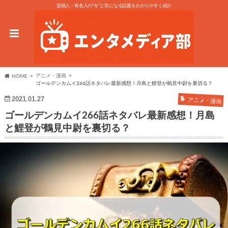
芸能人・有名人の“今”と気になる話題をわかりやすく紹介
アニメ・漫画
HOME
ゴールデンカムイ266話ネタバレ最新感想！月島と鯉登が鶴見中尉を裏切る？
2021.01.27
アニメ・漫画
ゴールデンカムイ266話ネタバレ最新感想！月島
と鯉登が鶴見中尉を裏切る？