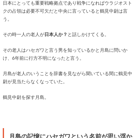
日本にとっても重要戦略拠点であり戦争になればウラジオスト
クの占領は必要不可欠だと中央に言っていると鶴見中尉は言
う。
その時一人の老人が
日本人か？
と話しかけてくる。
その老人はハセガワと言う男を知っているかと月島に問いか
け、6年前に行方不明になったと言う。
月島が老人のいうことを辞書を見ながら聞いている間に鶴見中
尉が見当たらなくなっていた。
鶴見中尉を探す月島。
月島の記憶にハセガワという名前が思い浮か