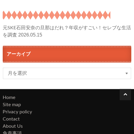
元SKE石田安奈の旦那はだれ？年収がすごい！セレブな生活
2026.05.15
を調査
アーカイブ
ア
ー
カ
イ
Home
ブ
Site map
Privacy policy
Contact
About Us
免責事項