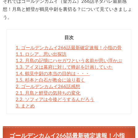
それではゴールデンカムイ（金カム）266話ネタバレ最新感
想！月島と鯉登が鶴見中尉を裏切る？について見ていきましょ
う。
目次
1.
ゴールデンカムイ266話最新確定速報！小指の骨
1.1.
ロシア、思い出探訪
1.2.
月島の記憶にハセガワという名前が思い浮かぶ
1.3.
アイヌは幕府に対して蜂起を計画していた
1.4.
鶴見中尉の本当の目的は・・・
1.5.
杉本と白石が教会に辿り着く
2.
ゴールデンカムイ266話感想
2.1.
月島と鯉登の気持ちの変化
2.2.
ソフィアは今後どうするんだろう
3.
まとめ
ゴールデンカムイ266話最新確定速報！小指