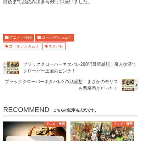
最後までお読み頂き有難う御座いました。
アニメ・漫画
ゴールデンカムイ
ゴールデンカムイ
ネタバレ
ブラッククローバーネタバレ280話最新感想！魔人復活で
クローバー王国のピンチ！
ブラッククローバーネタバレ279話感想！まさかのモリス
も悪魔憑きだった！
RECOMMEND
こちらの記事も人気です。
アニメ・漫画
アニメ・漫画