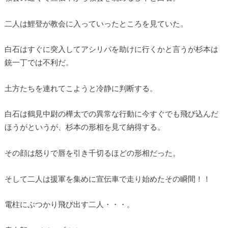
二人は鯉登が教会に入っていったところを見ていた。
白石はすぐに突入してアシリパを助けに行くかと言うが杉本は
銃一丁では不利だ。
土方たちを連れてこようと冷静に判断する。
白石は鶴見中尉の樺太での異常な行動に今すぐでも飛び込んだ
ほうがというが、杉本の形相を見て納得する。
その顔は怒りで唇を引き千切るほどの形相だった。
そして二人は援軍を集めに宣伝車で走り始めたその瞬間！！
電柱にぶつかり飛び出す二人・・・。