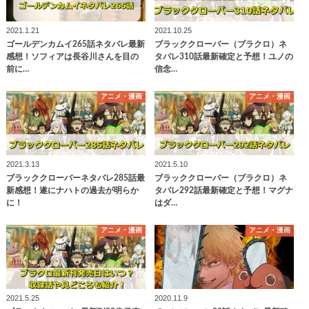
2021.1.21
2021.10.25
ゴールデンカムイ265話ネタバレ最新
ブラッククローバー（ブラクロ）ネ
感想！ソフィアは長谷川さんを目の
タバレ310話最新確定と予想！ユノの
前に…
信念…
アニメ・漫画
アニメ・漫画
2021.3.13
2021.5.10
ブラッククローバーネタバレ285話最
ブラッククローバー（ブラクロ）ネ
新感想！遂にナハトの過去が明らか
タバレ292話最新確定と予想！マグナ
に！
はダ…
アニメ・漫画
アニメ・漫画
2021.5.25
2020.11.9