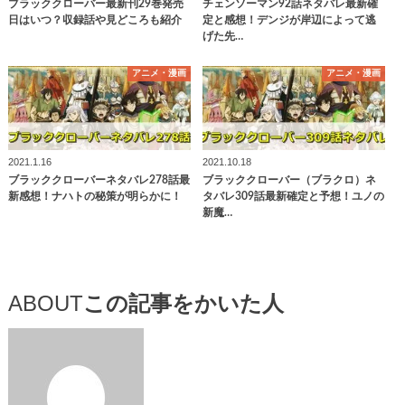
ブラッククローバー最新刊29巻発売
チェンソーマン92話ネタバレ最新確
日はいつ？収録話や見どころも紹介
定と感想！デンジが岸辺によって逃
げた先…
アニメ・漫画
アニメ・漫画
2021.1.16
2021.10.18
ブラッククローバーネタバレ278話最
ブラッククローバー（ブラクロ）ネ
新感想！ナハトの秘策が明らかに！
タバレ309話最新確定と予想！ユノの
新魔…
ABOUT
この記事をかいた人