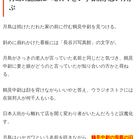
ぶ
月島は焼けただれた家の前に佇む鶴見中尉を見つける。
斜めに崩れかけた看板には「長谷川写真館」の文字が。
月島がさっきの老人が言っていた名前と同じだと気づき、鶴見
中尉に妻と娘がどうのと言っていたが知り合いの方かと尋ね
る。
鶴見中尉は顔を背けながらいいやと答え、ウラジオストクには
在留邦人が何千人もいる。
日本人街から離れて店を開く変わり者がいたんだろうと誤魔化
す。
月島はハセガワという名前を呟きながら、
鶴見中尉の母親の旧