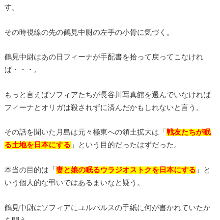
す。
その時視線の先の鶴見中尉の左手の小骨に気づく。
鶴見中尉はあの日フィーナが手配書を拾って戻ってこなけれ
ば・・・。
もっと言えばソフィアたちが長谷川写真館を選んでいなければ
フィーナとオリガは殺されずに済んだかもしれないと言う。
その話を聞いた月島は元々極東への領土拡大は「
戦友たちが眠
る土地を日本にする
」という目的だったはずだった。
本当の目的は「
妻と娘の眠るウラジオストクを日本にする
」と
いう個人的な弔いではあるまいなと疑う。
鶴見中尉はソフィアにユルバルスの手紙に何が書かれていたか