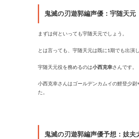
鬼滅の刃遊郭編声優：宇随天元
まずは何といっても宇随天元でしょう。
とは言っても、宇随天元は既に1期でも出演
宇随天元役を務めるのは
小西克幸
さんです。
小西克幸さんはゴールデンカムイの鯉登少尉
た。
鬼滅の刃遊郭編声優予想：妓夫