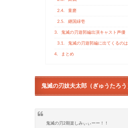
2.4.
童磨
2.5.
継国緑壱
3.
鬼滅の刃遊郭編出演キャスト声優
3.1.
鬼滅の刃遊郭編に出てくるのは
4.
まとめ
鬼滅の刃妓夫太郎（ぎゅうたろう
鬼滅の刃2期楽しみぃぃーー！！