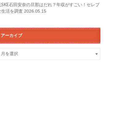
元SKE石田安奈の旦那はだれ？年収がすごい！セレブ
2026.05.15
な生活を調査
アーカイブ
ア
ー
カ
イ
ブ