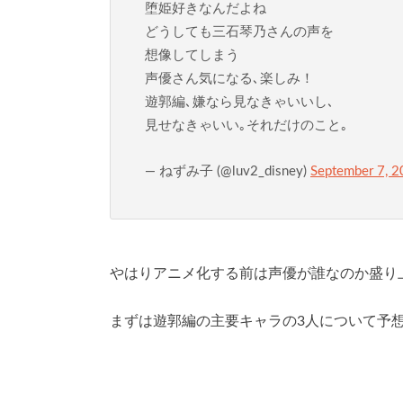
堕姫好きなんだよね
どうしても三石琴乃さんの声を
想像してしまう
声優さん気になる､楽しみ！
遊郭編､嫌なら見なきゃいいし､
見せなきゃいい｡それだけのこと｡
— ねずみ子 (@luv2_disney)
September 7, 
やはりアニメ化する前は声優が誰なのか盛り
まずは遊郭編の主要キャラの3人について予