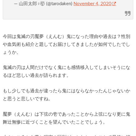
— 山田太郎♀🤯 (@tarodaken)
November 4, 2020
今回は鬼滅の刃魘夢（えんむ）鬼になった理由や過去は？性別
や血気術も紹介と題してお届けしてきましたが如何でしたでし
ょうか。
鬼滅の刃は人間だけでなく鬼にも感情移入してしまいそうにな
るほど悲しい過去が語られます。
もし少しでも過去が違ったら鬼にはならなかったんじゃないか
と思うと悲しいですね。
魘夢（えんむ）は下弦の壱であったことから上弦になり更に鬼
舞辻無惨に近づくことを望んでいたことでしょう。