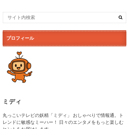
プロフィール
ミディ
丸っこいテレビの妖精「ミディ」 おしゃべりで情報通。ト
レンドに敏感なミーハー！ 日々のエンタメをもっと楽しむ