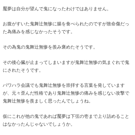
魘夢は自分が望んで鬼になったわけではありません。
お腹がすいた鬼舞辻無惨に腸を食べられたのですが致命傷だっ
た為痛みを感じなかったそうです。
その為鬼の鬼舞辻無惨を羨み褒めたそうです。
その後心臓が止まってしまいますが鬼舞辻無惨の気まぐれで鬼
にされたそうです。
パワハラ会議でも鬼舞辻無惨を崇拝する言葉を発しています
が、元々歪んだ性格であり鬼舞辻無惨の痛みを感じない攻撃で
鬼舞辻無惨を羨ましく思ったんでしょうね。
仮にこれが他の鬼であれば魘夢は下弦の壱まで上り詰めること
はなかったんじゃないでしょうか。