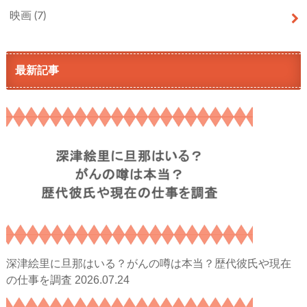
映画
(7)
最新記事
深津絵里に旦那はいる？がんの噂は本当？歴代彼氏や現在
2026.07.24
の仕事を調査