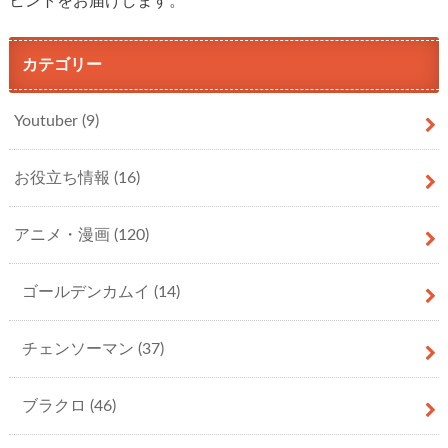
ヒントをお届けします。
カテゴリー
Youtuber
(9)
お役立ち情報
(16)
アニメ・漫画
(120)
ゴールデンカムイ
(14)
チェンソーマン
(37)
ブラクロ
(46)