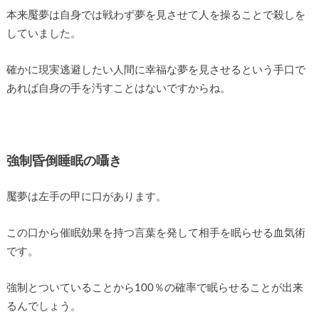
本来魘夢は自身では戦わず夢を見させて人を操ることで殺しを
していました。
確かに現実逃避したい人間に幸福な夢を見させるという手口で
あれば自身の手を汚すことはないですからね。
強制昏倒睡眠の囁き
魘夢は左手の甲に口があります。
この口から催眠効果を持つ言葉を発して相手を眠らせる血気術
です。
強制とついていることから100％の確率で眠らせることが出来
るんでしょう。