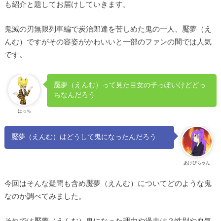
も紹介と題してお届けしていきます。
鬼滅の刃無限列車編で炭治郎達を苦しめた鬼の一人、魘夢（え
んむ）ですがその容姿がかわいいと一部のファンの間では人気
です。
魘夢（えんむ）って見た目女の子っぽいけどどっ
ちなんだろう
はっち
魘夢（えんむ）はどうして鬼になったんだろう
あけびちゃん
今回はそんな疑問も含め魘夢（えんむ）についてどのような鬼
なのか調べてみました。