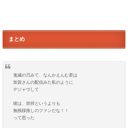
まとめ
鬼滅の刃みて、なんかえんむ君は
加賀さんの配信みた私のように
デジャヴして
彼は、崇拝というよりも
無残様推しのファンだな！！
って思った