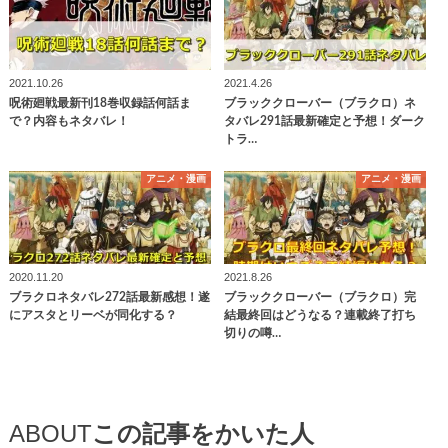
2021.10.26
2021.4.26
呪術廻戦最新刊18巻収録話何話ま
ブラッククローバー（ブラクロ）ネ
で？内容もネタバレ！
タバレ291話最新確定と予想！ダーク
トラ…
アニメ・漫画
アニメ・漫画
2020.11.20
2021.8.26
ブラクロネタバレ272話最新感想！遂
ブラッククローバー（ブラクロ）完
にアスタとリーベが同化する？
結最終回はどうなる？連載終了打ち
切りの噂…
ABOUT
この記事をかいた人