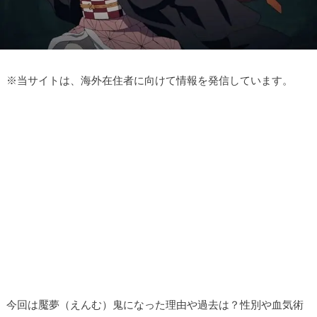
※
当サイトは、海外在住者に向けて情報を発信しています。
今回は魘夢（えんむ）鬼になった理由や過去は？性別や血気術