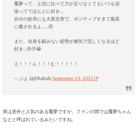
魘夢って、上弦に比べて力が足りなくてもいつも頑
張っててほんとに好き…
自分の欲求にも大変忠実で、ポジティブすぎて最高
に癒されるよ……😢
また、自身を顧みない姿勢が健気で悲しくなるほど
好き…😢🥺😭
え！！！ん！！！む！！！！！
— ぷよ (@Dfu8sA)
September 23, 2021
実は意外と人気のある魘夢ですが、ファンの間では魘夢ちゃん
などと呼ばれているみたいですね。