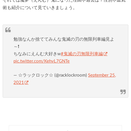
それでは魘夢（えんむ）鬼になった理由や過去は？性別や血気
術も紹介について見ていきましょう。
勉強なんか捨ててみんな鬼滅の刃の無限列車編見よ
～❗
ちなみにえんむ大好きw
#鬼滅の刃無限列車編
pic.twitter.com/KehvL7GNTe
— ☆ラックロック☆ (@racklockroom)
September 25,
2021