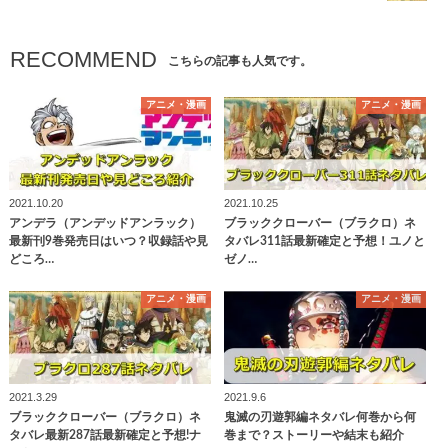
RECOMMEND
こちらの記事も人気です。
アニメ・漫画
アニメ・漫画
2021.10.20
2021.10.25
アンデラ（アンデッドアンラック）
ブラッククローバー（ブラクロ）ネ
最新刊9巻発売日はいつ？収録話や見
タバレ311話最新確定と予想！ユノと
どころ…
ゼノ…
アニメ・漫画
アニメ・漫画
2021.3.29
2021.9.6
ブラッククローバー（ブラクロ）ネ
鬼滅の刃遊郭編ネタバレ何巻から何
タバレ最新287話最新確定と予想!ナ
巻まで？ストーリーや結末も紹介