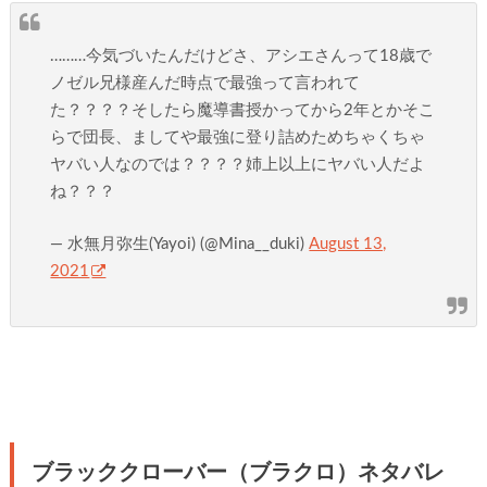
………今気づいたんだけどさ、アシエさんって18歳で
ノゼル兄様産んだ時点で最強って言われて
た？？？？そしたら魔導書授かってから2年とかそこ
らで団長、ましてや最強に登り詰めためちゃくちゃ
ヤバい人なのでは？？？？姉上以上にヤバい人だよ
ね？？？
— 水無月弥生(Yayoi) (@Mina__duki)
August 13,
2021
ブラッククローバー（ブラクロ）ネタバレ