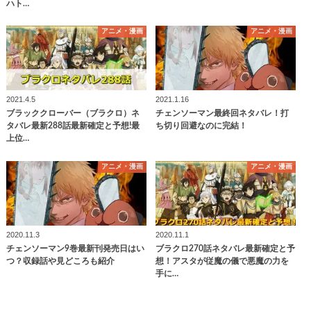
ハト…
アニメ・漫画
アニメ・漫画
2021.4.5
2021.1.16
ブラッククローバー（ブラクロ）ネ
チェンソーマン最終回ネタバレ！打
タバレ最新288話最新確定と予想!最
ち切り回避なのに完結！
上位…
アニメ・漫画
アニメ・漫画
2020.11.3
2020.11.1
チェンソーマン9巻最新刊発売日はい
ブラクロ270話ネタバレ最新確定と予
つ？収録話や見どころも紹介
想！アスタが従魔の儀で悪魔の力を
手に…