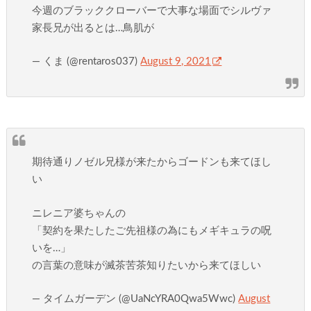
今週のブラッククローバーで大事な場面でシルヴァ
家長兄が出るとは…鳥肌が
— くま (@rentaros037)
August 9, 2021
期待通りノゼル兄様が来たからゴードンも来てほし
い
ニレニア婆ちゃんの
「契約を果たしたご先祖様の為にもメギキュラの呪
いを…」
の言葉の意味が滅茶苦茶知りたいから来てほしい
— タイムガーデン (@UaNcYRA0Qwa5Wwc)
August