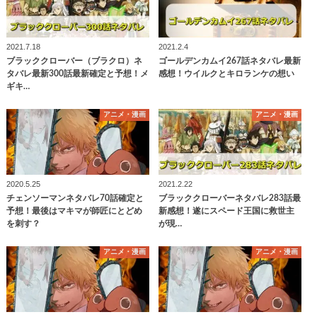
2021.7.18
2021.2.4
ブラッククローバー（ブラクロ）ネ
ゴールデンカムイ267話ネタバレ最新
タバレ最新300話最新確定と予想！メ
感想！ウイルクとキロランケの想い
ギキ…
アニメ・漫画
アニメ・漫画
2020.5.25
2021.2.22
チェンソーマンネタバレ70話確定と
ブラッククローバーネタバレ283話最
予想！最後はマキマが師匠にとどめ
新感想！遂にスペード王国に救世主
を刺す？
が現…
アニメ・漫画
アニメ・漫画