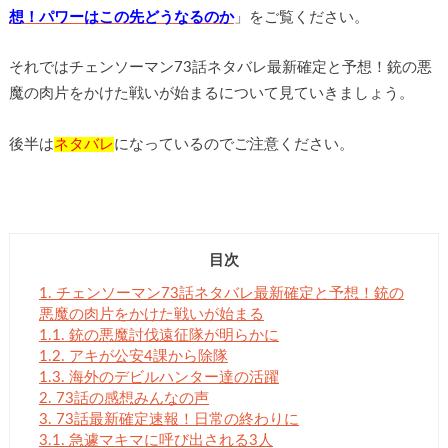
想！パワーはこの先どうなるのか
」をご覧ください。
それではチェンソーマン73話ネタバレ最新確定と予想！銃の悪
魔の肉片をかけた戦いが始まるについて見ていきましょう。
後半は
ネタバレ
になっているのでご注意ください。
目次
1.
チェンソーマン73話ネタバレ最新確定と予想！銃の
悪魔の肉片をかけた戦いが始まる
1.1.
銃の悪魔討伐遠征隊が明らかに
1.2.
アキが公安4課から除隊
1.3.
海外のデビルハンター達の活躍
2.
73話の感想みんなの声
3.
73話最新確定速報！日常の終わりに
3.1.
急遽マキマに呼び出される3人