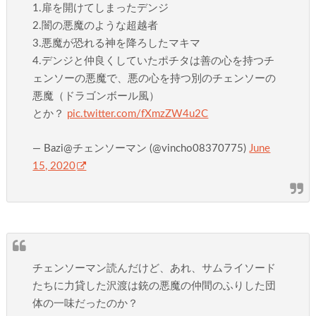
1.扉を開けてしまったデンジ
2.闇の悪魔のような超越者
3.悪魔が恐れる神を降ろしたマキマ
4.デンジと仲良くしていたポチタは善の心を持つチ
ェンソーの悪魔で、悪の心を持つ別のチェンソーの
悪魔（ドラゴンボール風）
とか？
pic.twitter.com/fXmzZW4u2C
— Bazi@チェンソーマン (@vincho08370775)
June
15, 2020
チェンソーマン読んだけど、あれ、サムライソード
たちに力貸した沢渡は銃の悪魔の仲間のふりした団
体の一味だったのか？