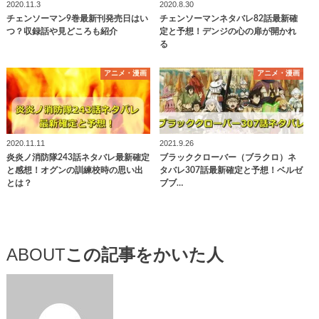
2020.11.3
2020.8.30
チェンソーマン9巻最新刊発売日はい
チェンソーマンネタバレ82話最新確
つ？収録話や見どころも紹介
定と予想！デンジの心の扉が開かれ
る
アニメ・漫画
アニメ・漫画
2020.11.11
2021.9.26
炎炎ノ消防隊243話ネタバレ最新確定
ブラッククローバー（ブラクロ）ネ
と感想！オグンの訓練校時の思い出
タバレ307話最新確定と予想！ベルゼ
とは？
ブブ…
ABOUT
この記事をかいた人