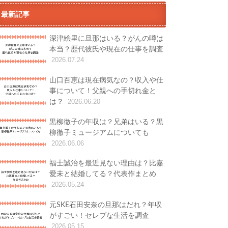
最新記事
深津絵里に旦那はいる？がんの噂は
本当？歴代彼氏や現在の仕事を調査
2026.07.24
山口百恵は現在病気なの？収入や仕
事について！父親への手切れ金と
は？
2026.06.20
黒柳徹子の年収は？兄弟はいる？黒
柳徹子ミュージアムについても
2026.06.06
福士誠治を最近見ない理由は？比嘉
愛未と結婚してる？代表作まとめ
2026.05.24
元SKE石田安奈の旦那はだれ？年収
がすごい！セレブな生活を調査
2026.05.15