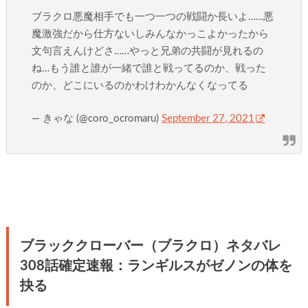
ブラクロ悪魔相手でも一つ一つの戦闘か長いよ……悪
魔激強だから仕方ないしみんなかっこよかったから
文句言えんけどさ……やっと兄弟の共闘が見れるの
ね…もう誰と誰が一緒で誰と戦ってるのか、戦った
のか、どこにいるのかわけわかんなくなってる
— きゃな (@coro_ocromaru)
September 27, 2021
ブラッククローバー（ブラクロ）ネタバレ
308話確定速報：ランギルスがゼノンの体を
抉る