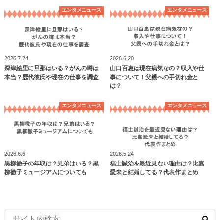
エンタメニュース
エンタメニュース
2026.7.24
2026.6.20
深津絵里に旦那はいる？がんの噂は
山口百恵は現在病気なの？収入や仕
本当？歴代彼氏や現在の仕事を調査
事について！父親への手切れ金と
は？
エンタメニュース
エンタメニュース
2026.6.6
2026.5.24
黒柳徹子の年収は？兄弟はいる？黒
福士誠治を最近見ない理由は？比嘉
柳徹子ミュージアムについても
愛未と結婚してる？代表作まとめ