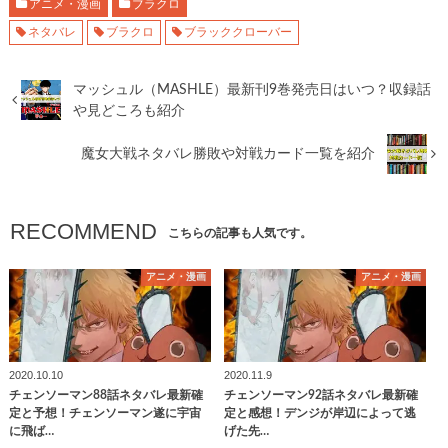
アニメ・漫画
ブラクロ
ネタバレ
ブラクロ
ブラッククローバー
マッシュル（MASHLE）最新刊9巻発売日はいつ？収録話
や見どころも紹介
魔女大戦ネタバレ勝敗や対戦カード一覧を紹介
RECOMMEND
こちらの記事も人気です。
アニメ・漫画
アニメ・漫画
2020.10.10
2020.11.9
チェンソーマン88話ネタバレ最新確
チェンソーマン92話ネタバレ最新確
定と予想！チェンソーマン遂に宇宙
定と感想！デンジが岸辺によって逃
に飛ば…
げた先…