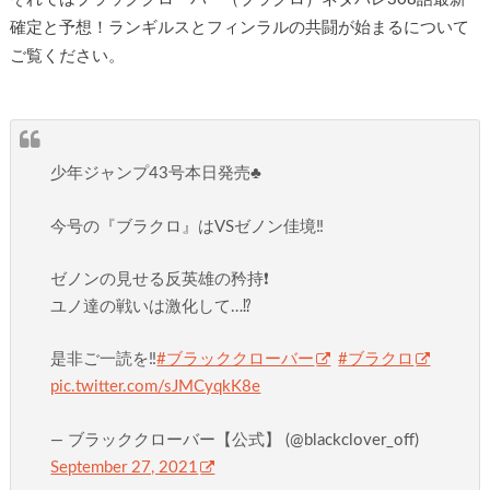
確定と予想！ランギルスとフィンラルの共闘が始まるについて
ご覧ください。
少年ジャンプ43号本日発売♣️
今号の『ブラクロ』はVSゼノン佳境‼️
ゼノンの見せる反英雄の矜持❗️
ユノ達の戦いは激化して…⁉️
是非ご一読を‼️
#ブラッククローバー
#ブラクロ
pic.twitter.com/sJMCyqkK8e
— ブラッククローバー【公式】 (@blackclover_off)
September 27, 2021