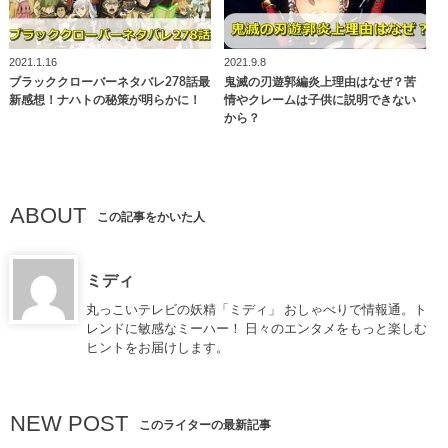
2021.1.16
2021.9.8
ブラッククローバーネタバレ278話最
鬼滅の刃遊郭編炎上理由はなぜ？苦
新感想！ナハトの秘策が明らかに！
情やクレームは子供に説明できない
から？
ABOUT
この記事をかいた人
ミディ
丸っこいテレビの妖精「ミディ」 おしゃべりで情報通。ト
レンドに敏感なミーハー！ 日々のエンタメをもっと楽しむ
ヒントをお届けします。
NEW POST
このライターの最新記事