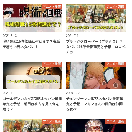
アニメ・漫画
アニメ・漫画
2021.5.13
2021.7.4
呪術廻戦16巻収録話何話まで？表紙
ブラッククローバー（ブラクロ）ネ
予想や内容ネタバレ！
タバレ298話最新確定と予想！ロロペ
チカ…
アニメ・漫画
アニメ・漫画
2021.4.1
2020.10.3
ゴールデンカムイ273話ネタバレ最新
チェンソーマン87話ネタバレ最新確
確定と予想！菊田は有古を見て何を
定と予想！マキマさんの目的は仲間
思う？
を食べ…
アニメ・漫画
アニメ・漫画