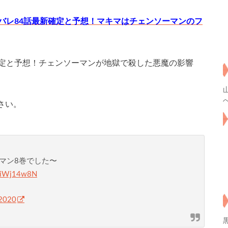
バレ84話最新確定と予想！マキマはチェンソーマンのフ
確定と予想！チェンソーマンが地獄で殺した悪魔の影響
さい。
ーマン8巻でした〜
leiWj14w8N
 2020