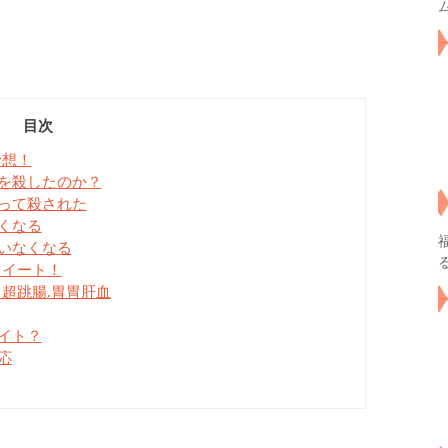
目次
予想！
を殺したのか？
って殺された
くなる
いなくなる
ツイート！
超跳腸.胃胃肝血
イト？
応