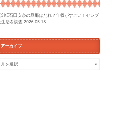
元SKE石田安奈の旦那はだれ？年収がすごい！セレブ
2026.05.15
な生活を調査
アーカイブ
ア
ー
カ
イ
ブ