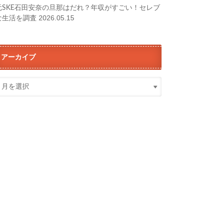
元SKE石田安奈の旦那はだれ？年収がすごい！セレブ
2026.05.15
な生活を調査
アーカイブ
ア
ー
カ
イ
ブ