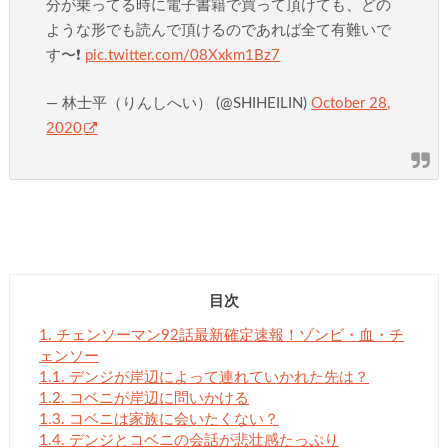
分が乗ってる時に電子書籍で買って頂けても、どの
ような形でも読んで頂けるのであれば全て有難いで
す〜❗️
pic.twitter.com/08Xxkm1Bz7
— 林士平（りんしへい） (@SHIHEILIN)
October 28,
2020
目次
1.
チェンソーマン92話最新確定速報！ゾンビ・血・チ
ェンソー
1.1.
デンジが岸辺によって連れていかれた先は？
1.2.
コベニが岸辺に問いかける
1.3.
コベニは家族に会いたくない？
1.4.
デンジとコベニの会話が悲壮感たっぷり