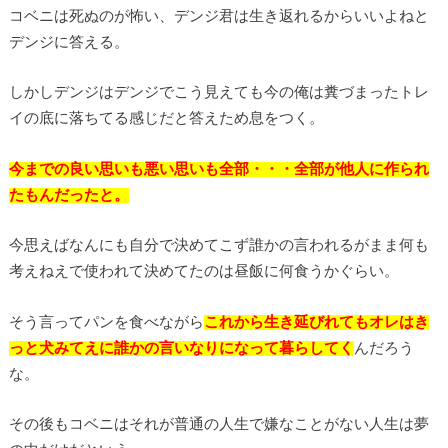
コベニは死ぬのが怖い、デンジ君は生き返れるからいいよねと
デンジに答える。
しかしデンジはデンジでこう見えても今の俺は糞づまったトレ
イの底に落ちてる感じだと答えため息をつく。
今までの良い思いも悪い思いも全部・・・全部が他人に作られ
たもんだったと。
今思えばなんにも自分で決めてこず誰かの言われるがまま何も
考えねえで使われて決めてたのは昼飯に何食うかぐらい。
そう言ってパンを食べながら
これから生き延びれてもオレはき
っと犬みてえに誰かの言いなりになって暮らしてく
んだろう
な。
その後もコベニはそれが普通の人生で嫌なことがない人生は夢