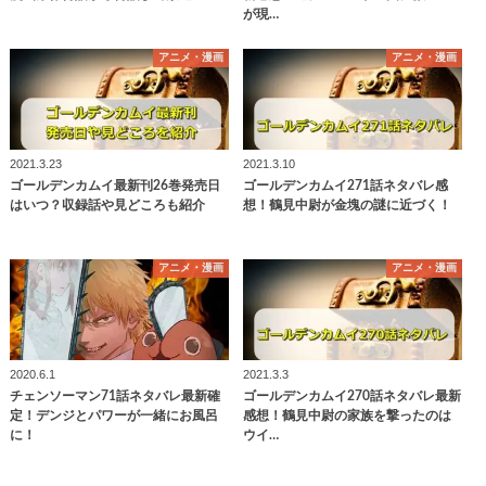
が現…
アニメ・漫画
アニメ・漫画
2021.3.23
2021.3.10
ゴールデンカムイ最新刊26巻発売日
ゴールデンカムイ271話ネタバレ感
はいつ？収録話や見どころも紹介
想！鶴見中尉が金塊の謎に近づく！
アニメ・漫画
アニメ・漫画
2020.6.1
2021.3.3
チェンソーマン71話ネタバレ最新確
ゴールデンカムイ270話ネタバレ最新
定！デンジとパワーが一緒にお風呂
感想！鶴見中尉の家族を撃ったのは
に！
ウイ…