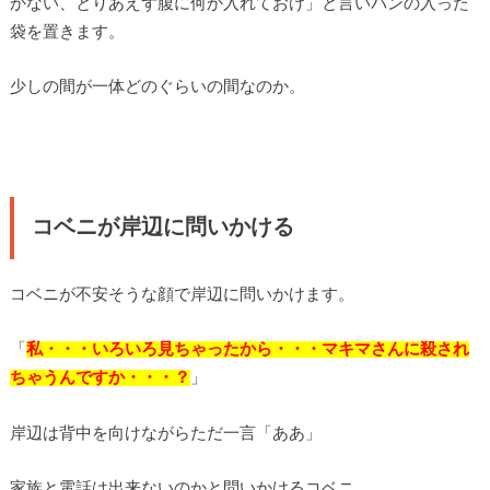
かない、とりあえず腹に何か入れておけ」と言いパンの入った
袋を置きます。
少しの間が一体どのぐらいの間なのか。
コベニが岸辺に問いかける
コベニが不安そうな顔で岸辺に問いかけます。
「
私・・・いろいろ見ちゃったから・・・マキマさんに殺され
ちゃうんですか・・・？
」
岸辺は背中を向けながらただ一言「ああ」
家族と電話は出来ないのかと問いかけるコベニ。