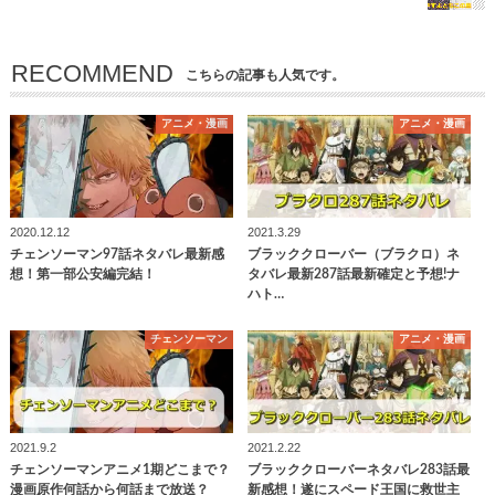
RECOMMEND
こちらの記事も人気です。
アニメ・漫画
アニメ・漫画
2020.12.12
2021.3.29
チェンソーマン97話ネタバレ最新感
ブラッククローバー（ブラクロ）ネ
想！第一部公安編完結！
タバレ最新287話最新確定と予想!ナ
ハト…
チェンソーマン
アニメ・漫画
2021.9.2
2021.2.22
チェンソーマンアニメ1期どこまで？
ブラッククローバーネタバレ283話最
漫画原作何話から何話まで放送？
新感想！遂にスペード王国に救世主