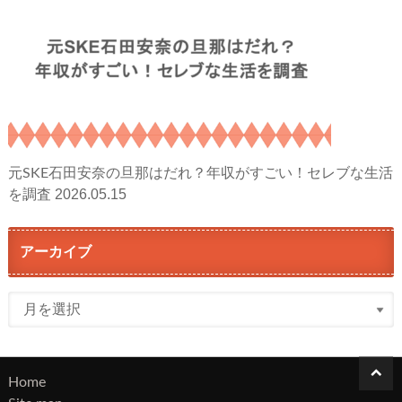
元SKE石田安奈の旦那はだれ？年収がすごい！セレブな生活
2026.05.15
を調査
アーカイブ
ア
ー
カ
イ
Home
ブ