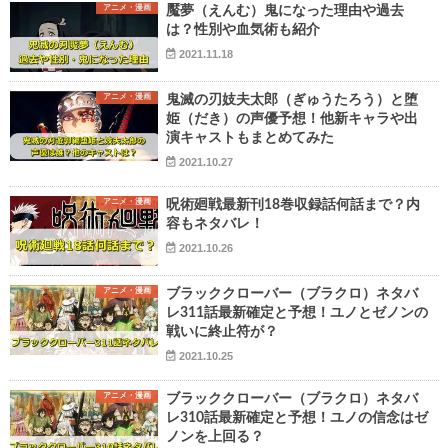
アニメ・漫画
魘夢（えんむ）鬼になった理由や過去
は？性別や血気術も紹介
2021.11.18
アニメ・漫画
鬼滅の刃妓夫太郎（ぎゅうたろう）と堕
姫（だき）の声優予想！他新キャラや出
演キャストもまとめてみた
2021.10.27
アニメ・漫画
呪術廻戦最新刊18巻収録話何話まで？内
容もネタバレ！
2021.10.26
アニメ・漫画
ブラッククローバー（ブラクロ）ネタバ
レ311話最新確定と予想！ユノとゼノンの
戦いに終止符が？
2021.10.25
アニメ・漫画
ブラッククローバー（ブラクロ）ネタバ
レ310話最新確定と予想！ユノの信念はゼ
ノンを上回る？