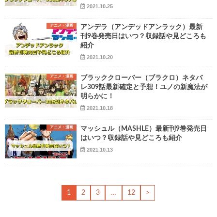
2021.10.25
アニメ・漫画
アンデラ（アンデッドアンラック）最新
刊9巻発売日はいつ？収録話や見どころも
紹介
2021.10.20
アニメ・漫画
ブラッククローバー（ブラクロ）ネタバ
レ309話最新確定と予想！ユノの新魔法が
明らかに！
2021.10.18
アニメ・漫画
マッシュル（MASHLE）最新刊9巻発売日
はいつ？収録話や見どころも紹介
2021.10.13
1
2
3
…
12
>