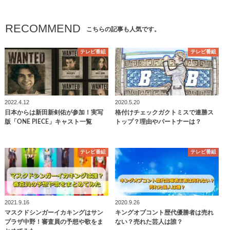
RECOMMEND
こちらの記事も人気です。
テレビ番組
テレビ番組
2022.4.12
2020.5.20
日本からは新田新剣佑が参加！実写
格付けチェックガクトミスで連勝ス
版「ONE PIECE」キャスト一覧
トップ？理由やパートナーは？
テレビ番組
テレビ番組
2021.9.16
2020.9.26
マスクドシンガーイカキングはサン
キングオブコント歴代優勝者は売れ
プラザ中野！審査員の予想や歌をま
ない？売れた芸人は誰？