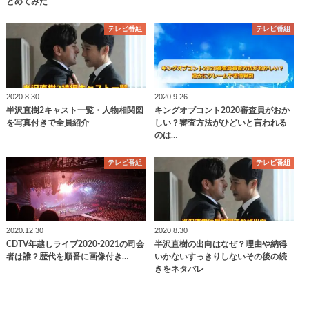
とめてみた
テレビ番組
テレビ番組
2020.8.30
2020.9.26
半沢直樹2キャスト一覧・人物相関図
キングオブコント2020審査員がおか
を写真付きで全員紹介
しい？審査方法がひどいと言われる
のは…
テレビ番組
テレビ番組
2020.12.30
2020.8.30
CDTV年越しライブ2020-2021の司会
半沢直樹の出向はなぜ？理由や納得
者は誰？歴代を順番に画像付き…
いかないすっきりしないその後の続
きをネタバレ