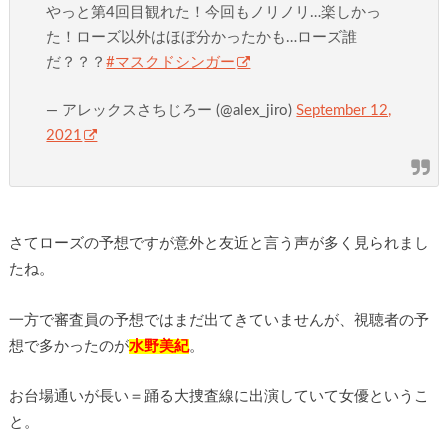
やっと第4回目観れた！今回もノリノリ…楽しかっ
た！ローズ以外はほぼ分かったかも…ローズ誰
だ？？？
#マスクドシンガー
— アレックスさちじろー (@alex_jiro)
September 12,
2021
さてローズの予想ですが意外と友近と言う声が多く見られまし
たね。
一方で審査員の予想ではまだ出てきていませんが、視聴者の予
想で多かったのが
水野美紀
。
お台場通いが長い＝踊る大捜査線に出演していて女優というこ
と。