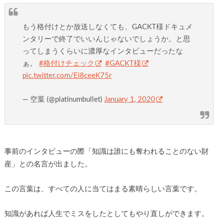
もう格付けとか放送しなくても、GACKT様ドキュメ
ンタリーで終了でいいんじゃないでしょうか。と思
ってしまうくらいに濃厚なインタビューだったな
ぁ。
#格付けチェック
#GACKT様
pic.twitter.com/Ei8ceeK75r
— 空葉 (@platinumbullet)
January 1, 2020
事前のインタビューの際「知識は誰にも奪われることのない財
産」との名言が出ました。
この言葉は、すべての人に当てはまる素晴らしい言葉です。
知識があれば人生でミスをしたとしてもやり直しができます。