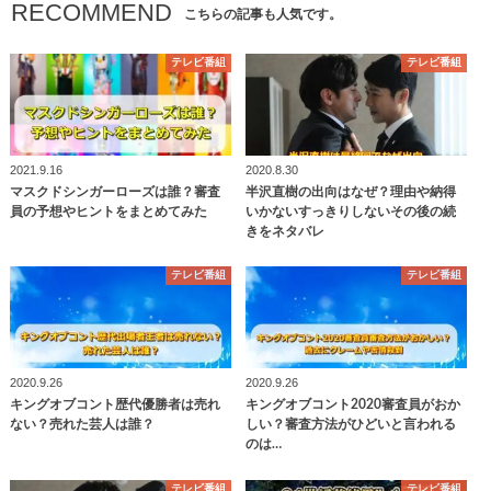
RECOMMEND
こちらの記事も人気です。
テレビ番組
テレビ番組
2021.9.16
2020.8.30
マスクドシンガーローズは誰？審査
半沢直樹の出向はなぜ？理由や納得
員の予想やヒントをまとめてみた
いかないすっきりしないその後の続
きをネタバレ
テレビ番組
テレビ番組
2020.9.26
2020.9.26
キングオブコント歴代優勝者は売れ
キングオブコント2020審査員がおか
ない？売れた芸人は誰？
しい？審査方法がひどいと言われる
のは…
テレビ番組
テレビ番組