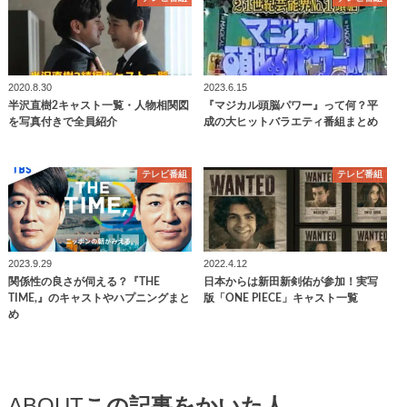
2020.8.30
2023.6.15
半沢直樹2キャスト一覧・人物相関図
『マジカル頭脳パワー』って何？平
を写真付きで全員紹介
成の大ヒットバラエティ番組まとめ
テレビ番組
テレビ番組
2023.9.29
2022.4.12
関係性の良さが伺える？『THE
日本からは新田新剣佑が参加！実写
TIME,』のキャストやハプニングまと
版「ONE PIECE」キャスト一覧
め
ABOUT