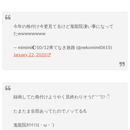
今年の格付け今更見てるけど鬼龍院凄い事になって
たwwwwwwww
— mimimi🌔10/12果てなき旅路 (@nekomimi0615)
January 22, 2020
録画してた格付けようやく見終わりそう(*ˊᵕˋ*)੭ ੈ
たまたま全部あってたのでノッてる💪
鬼龍院ｶﾜｲｿｽ(・ω・`)