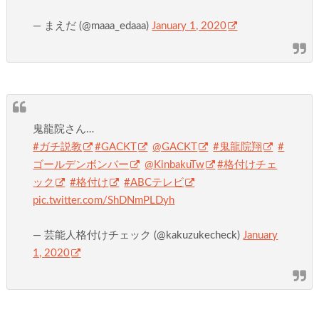
— まえだ (@maaa_edaaa)
January 1, 2020
鬼龍院さん…
#ガチ説教
#GACKT
@GACKT
#鬼龍院翔
#
ゴールデンボンバー
@KinbakuTw
#格付けチェ
ック
#格付け
#ABCテレビ
pic.twitter.com/ShDNmPLDyh
— 芸能人格付けチェック (@kakuzukecheck)
January
1, 2020