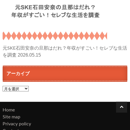
元SKE石田安奈の旦那はだれ？年収がすごい！セレブな生活
2026.05.15
を調査
アーカイブ
ア
ー
カ
イ
Home
ブ
Site map
Privacy policy