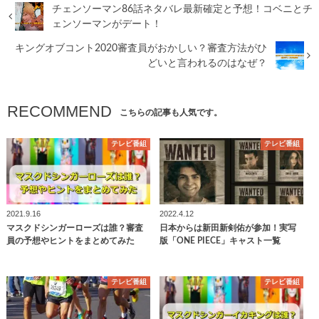
チェンソーマン86話ネタバレ最新確定と予想！コベニとチ
ェンソーマンがデート！
キングオブコント2020審査員がおかしい？審査方法がひ
どいと言われるのはなぜ？
RECOMMEND
こちらの記事も人気です。
テレビ番組
テレビ番組
2021.9.16
2022.4.12
マスクドシンガーローズは誰？審査
日本からは新田新剣佑が参加！実写
員の予想やヒントをまとめてみた
版「ONE PIECE」キャスト一覧
テレビ番組
テレビ番組