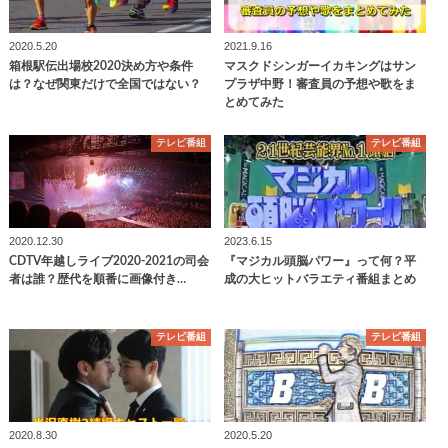
2020.5.20
2021.9.16
箱根駅伝出場校2020決め方や条件
マスクドシンガーイカキングはサン
は？なぜ関東だけで全国ではない？
プラザ中野！審査員の予想や歌をま
とめてみた
テレビ番組
テレビ番組
2020.12.30
2023.6.15
CDTV年越しライブ2020-2021の司会
『マジカル頭脳パワー』って何？平
者は誰？歴代を順番に画像付き…
成の大ヒットバラエティ番組まとめ
テレビ番組
テレビ番組
2020.8.30
2020.5.20