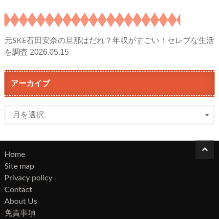
元SKE石田安奈の旦那はだれ？年収がすごい！セレブな生活
2026.05.15
を調査
アーカイブ
ア
ー
カ
イ
Home
ブ
Site map
Privacy policy
Contact
About Us
免責事項