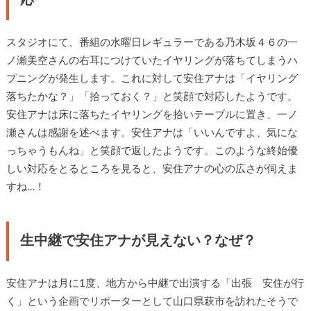
スタジオにて、番組の水曜日レギュラーである乃木坂４６の一
ノ瀬美空さんの右耳につけていたイヤリングが落ちてしまうハ
プニングが発生します。これに対して安住アナは「イヤリング
落ちたかな？」「拾っておく？」と笑顔で対応したようです。
安住アナは床に落ちたイヤリングを拾いテーブルに置き、一ノ
瀬さんは感謝を述べます。安住アナは「いいんですよ、気にな
っちゃうもんね」と笑顔で返したようです。このような終始優
しい対応をとるところを見ると、安住アナの心の広さが伺えま
すね…！
生中継で安住アナが見えない？なぜ？
安住アナは月に1度、地方から中継で出演する「出張 安住が行
く」という企画でリポーターとして山口県萩市を訪れたそうで