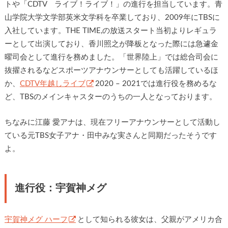
トや「CDTV ライブ！ライブ！」の進行を担当しています。青
山学院大学文学部英米文学科を卒業しており、2009年にTBSに
入社しています。THE TIME,の放送スタート当初よりレギュラ
ーとして出演しており、香川照之が降板となった際には急遽金
曜司会として進行を務めました。「世界陸上」では総合司会に
抜擢されるなどスポーツアナウンサーとしても活躍しているほ
か、
CDTV年越しライブ
2020 – 2021では進行役を務めるな
ど、TBSのメインキャスターのうちの一人となっております。
ちなみに
江藤 愛アナ
は、現在フリーアナウンサーとして活動し
ている元TBS女子アナ・田中みな実さんと同期だったそうです
よ。
進行役：宇賀神メグ
宇賀神メグ ハーフ
として知られる彼女は、父親がアメリカ合