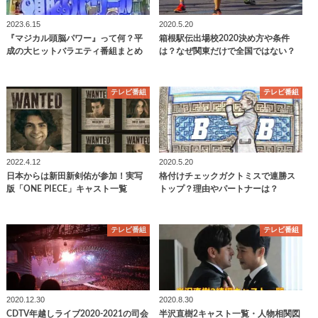
2023.6.15
2020.5.20
『マジカル頭脳パワー』って何？平
箱根駅伝出場校2020決め方や条件
成の大ヒットバラエティ番組まとめ
は？なぜ関東だけで全国ではない？
テレビ番組
テレビ番組
2022.4.12
2020.5.20
日本からは新田新剣佑が参加！実写
格付けチェックガクトミスで連勝ス
版「ONE PIECE」キャスト一覧
トップ？理由やパートナーは？
テレビ番組
テレビ番組
2020.12.30
2020.8.30
CDTV年越しライブ2020-2021の司会
半沢直樹2キャスト一覧・人物相関図