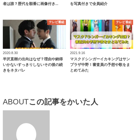
者は誰？歴代を順番に画像付き…
を写真付きで全員紹介
テレビ番組
テレビ番組
2020.8.30
2021.9.16
半沢直樹の出向はなぜ？理由や納得
マスクドシンガーイカキングはサン
いかないすっきりしないその後の続
プラザ中野！審査員の予想や歌をま
きをネタバレ
とめてみた
ABOUT
この記事をかいた人