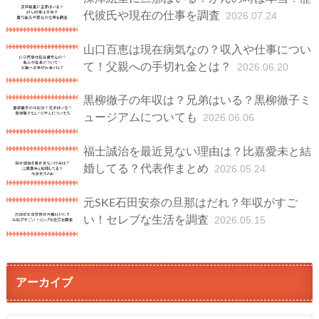
代彼氏や現在の仕事を調査
2026.07.24
山口百恵は現在病気なの？収入や仕事につい
て！父親への手切れ金とは？
2026.06.20
黒柳徹子の年収は？兄弟はいる？黒柳徹子ミ
ュージアムについても
2026.06.06
福士誠治を最近見ない理由は？比嘉愛未と結
婚してる？代表作まとめ
2026.05.24
元SKE石田安奈の旦那はだれ？年収がすご
い！セレブな生活を調査
2026.05.15
アーカイブ