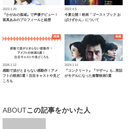
2023.1.20
2022.4.5
『かがみの孤城』で声優デビュー！
今夏公開！映画「ゴーストブック お
當真あみのプロフィールと経歴
ばけずかん」について
映画
映画
2026.1.12
2024.1.11
感動で涙がとまらない感動作！アメ
『コンクリート』『マザー』も…実話
フトの映画5選！注目キャストや見ど
がモデルになった衝撃映画5選
ころも
ABOUT
この記事をかいた人