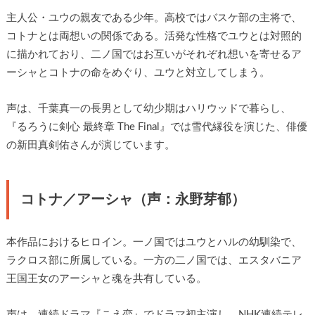
主人公・ユウの親友である少年。高校ではバスケ部の主将で、
コトナとは両想いの関係である。活発な性格でユウとは対照的
に描かれており、二ノ国ではお互いがそれぞれ想いを寄せるア
ーシャとコトナの命をめぐり、ユウと対立してしまう。
声は、千葉真一の長男として幼少期はハリウッドで暮らし、
『るろうに剣心 最終章 The Final』では雪代縁役を演じた、俳優
の新田真剣佑さんが演じています。
コトナ／アーシャ（声：永野芽郁）
本作品におけるヒロイン。一ノ国ではユウとハルの幼馴染で、
ラクロス部に所属している。一方の二ノ国では、エスタバニア
王国王女のアーシャと魂を共有している。
声は、連続ドラマ『こえ恋』でドラマ初主演し、NHK連続テレ