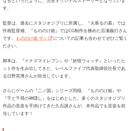
なるといったように、完全オリジナルストーリーとなっていま
す。
監督は、過去にスタジオジブリに所属し、『火垂るの墓』では
作画監督補、『もののけ姫』ではCG制作を務めた百瀬義行さん
です。
もののけ姫 サン
についての記事も合わせてぜひご覧く
ださい。
脚本は、『イナズマイレブン』や『妖怪ウォッチ』といったヒ
ット作を生み出してきた、レベルファイブ代表取締役社長であ
る日野晃博さんが担当しています。
さらにゲームの『二ノ国』シリーズ同様、『もののけ姫』や
『千と千尋の神隠し』をはじめとした、多くのスタジオジブリ
作品の音楽を手掛けてきた久石譲さんが、本作品でも音楽を担
当しています！