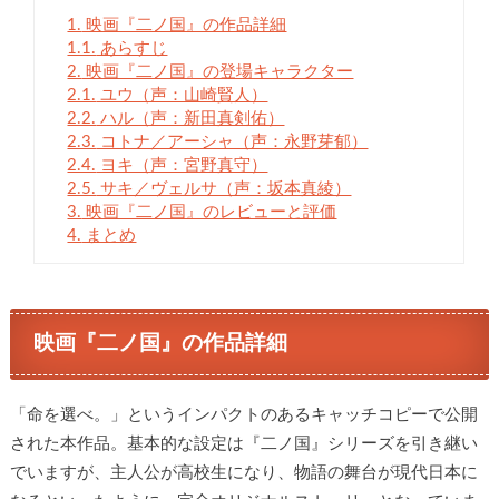
1.
映画『二ノ国』の作品詳細
1.1.
あらすじ
2.
映画『二ノ国』の登場キャラクター
2.1.
ユウ（声：山崎賢人）
2.2.
ハル（声：新田真剣佑）
2.3.
コトナ／アーシャ（声：永野芽郁）
2.4.
ヨキ（声：宮野真守）
2.5.
サキ／ヴェルサ（声：坂本真綾）
3.
映画『二ノ国』のレビューと評価
4.
まとめ
映画『二ノ国』の作品詳細
「命を選べ。」というインパクトのあるキャッチコピーで公開
された本作品。基本的な設定は『二ノ国』シリーズを引き継い
でいますが、主人公が高校生になり、物語の舞台が現代日本に