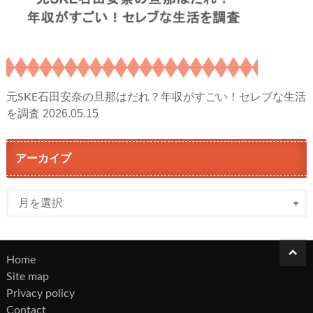
元SKE石田安奈の旦那はだれ？年収がすごい！セレブな生活
2026.05.15
を調査
アーカイブ
ア
ー
カ
イ
Home
ブ
Site map
Privacy policy
Contact