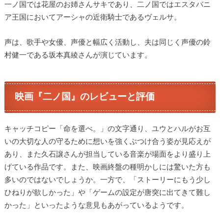
一ノ国では花屋のお姉さんサキであり、二ノ国ではエスタバニ
ア王国においてアーシャの近衛騎士であるヴェルサ。
声は、歌手や女優、声優と幅広く活動し、夫は同じく声優の鈴
村健一である坂本真綾さんが演じています。
映画『二ノ国』のレビューと評価
キャッチコピー「命を選べ。」の文字通り、ユウとハルがお互
いの大切な人の守るために想いを強くぶつけ合う姿が見応えが
あり、また久石譲さんが担当している音楽が場面をより盛り上
げている作品です。また、映画終盤の種明かしには驚いた方も
多いのではないでしょうか。一方で、「ストーリーにもう少し
ひねりが欲しかった」や「ゲームの設定が唐突に出てきて難し
かった」といったような意見もあがっているようです。