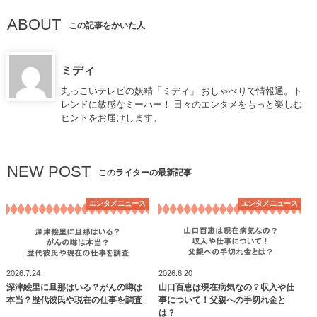
ABOUT
この記事をかいた人
ミディ
丸っこいテレビの妖精「ミディ」 おしゃべりで情報通。ト
レンドに敏感なミーハー！ 日々のエンタメをもっと楽しむ
ヒントをお届けします。
NEW POST
このライターの最新記事
エンタメニュース
エンタメニュース
2026.7.24
2026.6.20
深津絵里に旦那はいる？がんの噂は
山口百恵は現在病気なの？収入や仕
本当？歴代彼氏や現在の仕事を調査
事について！父親への手切れ金と
は？