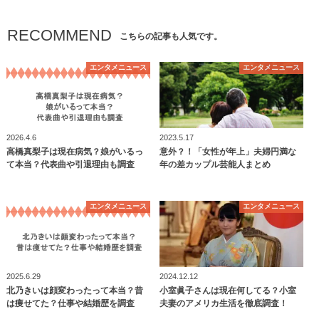
RECOMMEND
こちらの記事も人気です。
エンタメニュース
エンタメニュース
2026.4.6
2023.5.17
高橋真梨子は現在病気？娘がいるっ
意外？！「女性が年上」夫婦円満な
て本当？代表曲や引退理由も調査
年の差カップル芸能人まとめ
エンタメニュース
エンタメニュース
2025.6.29
2024.12.12
北乃きいは顔変わったって本当？昔
小室眞子さんは現在何してる？小室
は痩せてた？仕事や結婚歴を調査
夫妻のアメリカ生活を徹底調査！