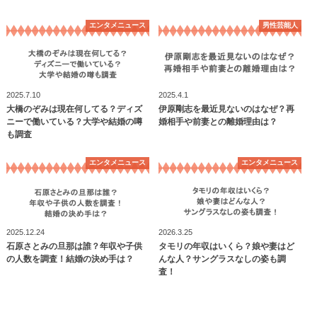
エンタメニュース
男性芸能人
2025.7.10
2025.4.1
大橋のぞみは現在何してる？ディズ
伊原剛志を最近見ないのはなぜ？再
ニーで働いている？大学や結婚の噂
婚相手や前妻との離婚理由は？
も調査
エンタメニュース
エンタメニュース
2025.12.24
2026.3.25
石原さとみの旦那は誰？年収や子供
タモリの年収はいくら？娘や妻はど
の人数を調査！結婚の決め手は？
んな人？サングラスなしの姿も調
査！