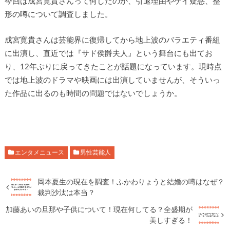
今回は成宮寛貴さんって何したのか、引退理由やゲイ疑惑、整
形の噂について調査しました。
成宮寛貴さんは芸能界に復帰してから地上波のバラエティ番組
に出演し、直近では『サド侯爵夫人』という舞台にも出てお
り、12年ぶりに戻ってきたことが話題になっています。現時点
では地上波のドラマや映画には出演していませんが、そういっ
た作品に出るのも時間の問題ではないでしょうか。
エンタメニュース
男性芸能人
岡本夏生の現在を調査！ふかわりょうと結婚の噂はなぜ？
裁判沙汰は本当？
加藤あいの旦那や子供について！現在何してる？全盛期が
美しすぎる！