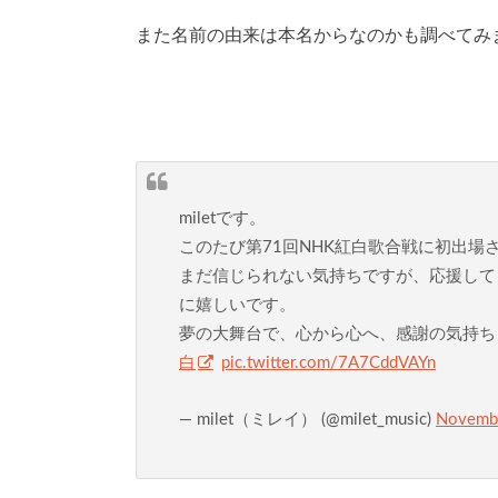
また名前の由来は本名からなのかも調べてみ
miletです。
このたび第71回NHK紅白歌合戦に初出場
まだ信じられない気持ちですが、応援して
に嬉しいです。
夢の大舞台で、心から心へ、感謝の気持ち
白
pic.twitter.com/7A7CddVAYn
— milet（ミレイ） (@milet_music)
Novembe