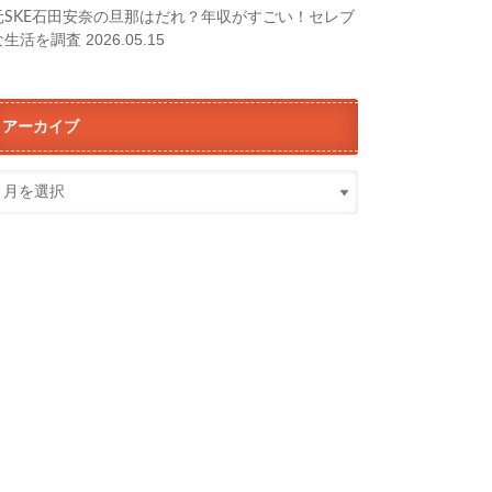
元SKE石田安奈の旦那はだれ？年収がすごい！セレブ
2026.05.15
な生活を調査
アーカイブ
ア
ー
カ
イ
ブ