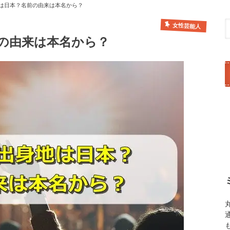
身地は日本？名前の由来は本名から？
女性芸能人
前の由来は本名から？