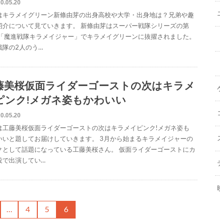
0.05.20
はキラメイグリーン新條由芽の出身高校や大学・出身地は？兄弟や趣
紹介について見ていきます。 新條由芽はスーパー戦隊シリーズの第
弾「魔進戦隊キラメイジャー」でキラメイグリーンに抜擢されました。
戦隊の2人のう…
藤美桜仮面ライダーゴーストの次はキラメ
ピンク!メガネ姿もかわいい
0.05.20
は工藤美桜仮面ライダーゴーストの次はキラメイピンク!メガネ姿も
いいと題してお届けしていきます。 3月から始まるキラメイジャーの
クとして話題になっている工藤美桜さん。 仮面ライダーゴーストにカ
役で出演してい…
…
4
5
6