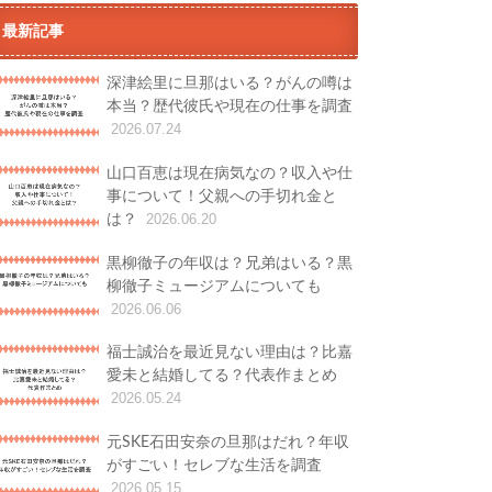
最新記事
深津絵里に旦那はいる？がんの噂は
本当？歴代彼氏や現在の仕事を調査
2026.07.24
山口百恵は現在病気なの？収入や仕
事について！父親への手切れ金と
は？
2026.06.20
黒柳徹子の年収は？兄弟はいる？黒
柳徹子ミュージアムについても
2026.06.06
福士誠治を最近見ない理由は？比嘉
愛未と結婚してる？代表作まとめ
2026.05.24
元SKE石田安奈の旦那はだれ？年収
がすごい！セレブな生活を調査
2026.05.15