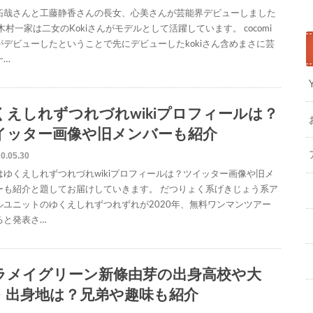
拓哉さんと工藤静香さんの長女、心美さんが芸能界デビューしました
木村一家は二女のKokiさんがモデルとして活躍しています。 cocomi
がデビューしたということで先にデビューしたkokiさん含めまさに芸
一…
くえしれずつれづれwikiプロフィールは？
イッター画像や旧メンバーも紹介
0.05.30
はゆくえしれずつれづれwikiプロフィールは？ツイッター画像や旧メ
ーも紹介と題してお届けしていきます。 だつりょく系げきじょう系ア
ルユニットのゆくえしれずつれずれが2020年、無料ワンマンツアー
ると発表さ…
ラメイグリーン新條由芽の出身高校や大
・出身地は？兄弟や趣味も紹介