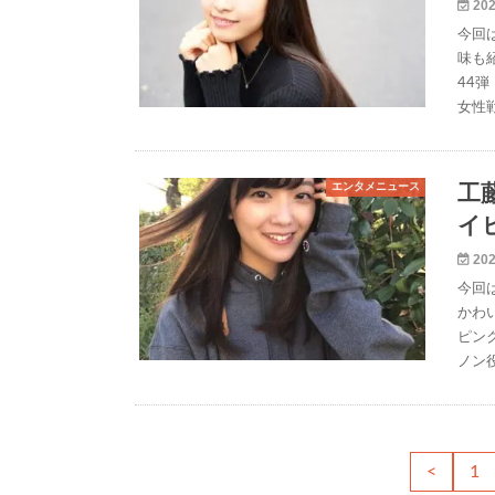
202
今回
味も
44
女性
エンタメニュース
工
イ
202
今回
かわ
ピン
ノン
<
1