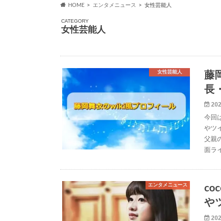
HOME
エンタメニュース
女性芸能人
CATEGORY
女性芸能人
女性芸能人
藤
長
202
今回
やツ
父親
面ラ
エンタメニュース
c
や
202