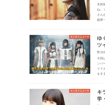
木村
ね。 
さん
能界
エンタメニュース
ゆ
ツ
202
今回
ンバ
イド
をす
エンタメニュース
キ
学