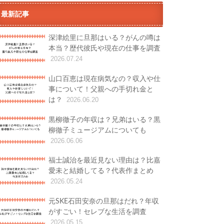
最新記事
深津絵里に旦那はいる？がんの噂は
本当？歴代彼氏や現在の仕事を調査
2026.07.24
山口百恵は現在病気なの？収入や仕
事について！父親への手切れ金と
は？
2026.06.20
黒柳徹子の年収は？兄弟はいる？黒
柳徹子ミュージアムについても
2026.06.06
福士誠治を最近見ない理由は？比嘉
愛未と結婚してる？代表作まとめ
2026.05.24
元SKE石田安奈の旦那はだれ？年収
がすごい！セレブな生活を調査
2026.05.15