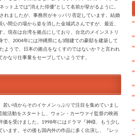
、ネット上では“消えた俳優”として名前が挙がるように。
噂されましたが、事務所がキッパリ否定しています。結婚
長い間公の場から姿を消した金城武さんですが、最近、
す。現在は台湾を拠点にしており、台北のメインストリ
で、2004年には沖縄県にも3階建ての豪邸を建築して
いたようで、日本の拠点をなくすのではないか？と言われ
てかなり仕事量をセーブしていようです。
、若い頃からそのイケメンっぷりで注目を集めていまし
に芸能活動をスタートし、ウォン・カーウァイ監督の映画
価を受けました。1998年にはドラマ『神様、もう少し
ています。その後も国内外の作品に多く出演し、『レッ