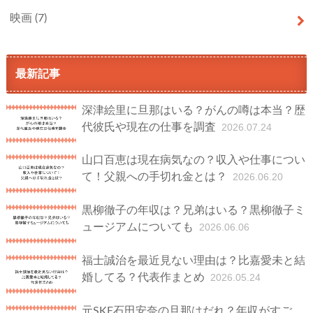
映画
(7)
最新記事
深津絵里に旦那はいる？がんの噂は本当？歴
代彼氏や現在の仕事を調査
2026.07.24
山口百恵は現在病気なの？収入や仕事につい
て！父親への手切れ金とは？
2026.06.20
黒柳徹子の年収は？兄弟はいる？黒柳徹子ミ
ュージアムについても
2026.06.06
福士誠治を最近見ない理由は？比嘉愛未と結
婚してる？代表作まとめ
2026.05.24
元SKE石田安奈の旦那はだれ？年収がすご