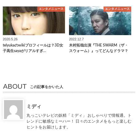
エンタメニュース
エンタメニュース
2020.5.26
2022.12.7
telyukaのwikiプロフィールは？3D女
木村拓哉出演『THE SWARM（ザ・
子高生sayaがリアルすぎ…
スウォーム）』ってどんなドラマ？
ABOUT
この記事をかいた人
ミディ
丸っこいテレビの妖精「ミディ」 おしゃべりで情報通。ト
レンドに敏感なミーハー！ 日々のエンタメをもっと楽しむ
ヒントをお届けします。