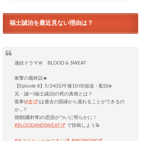
福士誠治を最近見ない理由は？
連続ドラマＷ BLOOD & SWEAT
衝撃の最終話🔥
【Episode 8】5/24(日)午後10:00放送・配信❄️
兄・誠一(福士誠治)の死の真相とは？
亜希(
#杏
)は過去の因縁から逃れることができるの
か…？
徳朗(國村隼)の思惑がついに明らかに！
#BLOODANDSWEAT
で投稿しよう📝
#ヤスペル・ペーコネン
#WOWOW