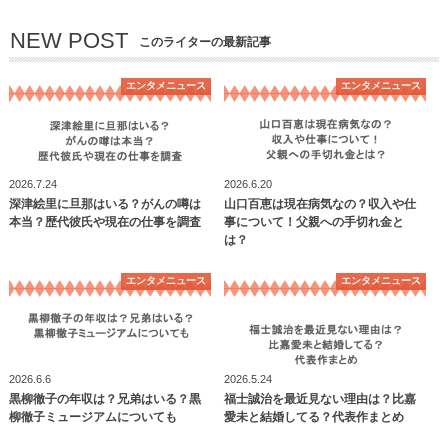
NEW POST
このライターの最新記事
エンタメニュース
エンタメニュース
2026.7.24
2026.6.20
深津絵里に旦那はいる？がんの噂は
山口百恵は現在病気なの？収入や仕
本当？歴代彼氏や現在の仕事を調査
事について！父親への手切れ金と
は？
エンタメニュース
エンタメニュース
2026.6.6
2026.5.24
黒柳徹子の年収は？兄弟はいる？黒
福士誠治を最近見ない理由は？比嘉
柳徹子ミュージアムについても
愛未と結婚してる？代表作まとめ