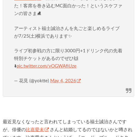
た！客席を巻き込むMC面白かった！というスケファ
ンの皆さま⛸️
アーティスト福士誠治さんを丸ごと楽しめるライブ
が7/25(土)横浜であります✨
ライブ初参戦の方に限り3000円+1ドリンク代の先着
特別チケットがあるのでぜひ🙌
⬇️
pic.twitter.com/vOGWAfiUze
— 花見 (@yoktte)
May 4, 2026
最近見なくなったと言われてしまっている福士誠治さんです
が、俳優の
比嘉愛未
さんと結婚してるのではないかと噂され