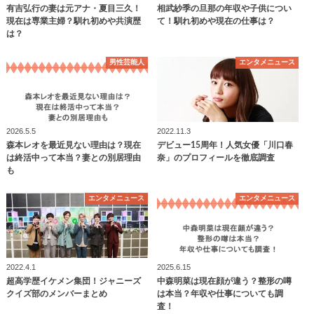
有吉弘行の妻は元アナ・夏目三久！
相武紗季の旦那の年収や子供につい
現在は専業主婦？馴れ初めや共演歴
て！馴れ初めや現在の仕事は？
は？
男性芸能人
エンタメニュース
2026.5.5
2022.11.3
森本レオを最近見ない理由は？現在
デビュー15周年！人気女優「川口春
は終活中って本当？妻との別居理由
奈」のプロフィールを徹底調査
も
エンタメニュース
エンタメニュース
2022.4.1
2025.6.15
超高学歴イケメン集団！ジャニーズ
中森明菜は現在顔が違う？整形の噂
クイズ部のメンバーまとめ
は本当？年収や仕事についても調
査！