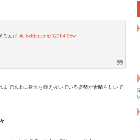
迎えるんだ
pic.twitter.com/323fl4r0dw
れまで以上に身体を鍛え抜いている姿勢が素晴らしいで
々