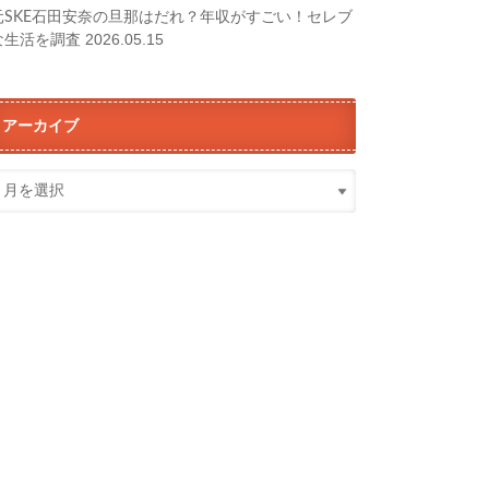
元SKE石田安奈の旦那はだれ？年収がすごい！セレブ
2026.05.15
な生活を調査
アーカイブ
ア
ー
カ
イ
ブ