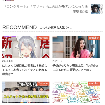
『コンクリート』『マザー』も…実話がモデルになった衝
撃映画5選
RECOMMEND
こちらの記事も人気です。
Youtuber
Youtuber
2024.4.30
2023.5.2
にじさんじ樋口楓の前世は？結婚し
子供がなりたい職業上位！YouTuber
てるって本当？バツイチといわれる
になるために必要なこととは？
理由は？
Youtuber
Youtuber