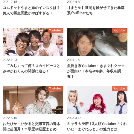
2021.2.18
2022.4.30
コムドットやまと妹のインスタは？
【まとめ】世間を騒がせてきた暴露
美人で再生回数がやばすぎる！
系YouTuberたち
Youtuber
Youtuber
2022.10.3
2024.1.8
「てみじ」って何？スカイピースと
魚捌き系Youtuber・きまぐれクック
みやかわくんの関係に迫る！
が面白い！本名や年齢、年収を調
査！
Youtuber
Youtuber
2022.5.16
2023.3.13
おたひか・ひかると交際宣言の春木
キャラ大渋滞！3人組Youtuber「くれ
開は超優秀！？学歴や経歴まとめ
いじーまぐねっと」の魅力とは