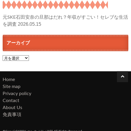
元SKE石田安奈の旦那はだれ？年収がすごい！セレブな生活
2026.05.15
を調査
アーカイブ
ア
ー
カ
イ
Home
ブ
Site map
Privacy policy
Contact
About Us
免責事項