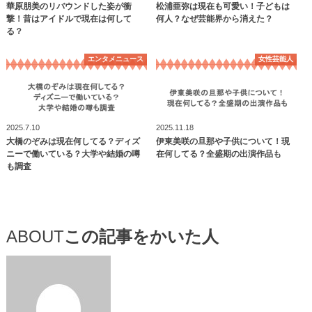
華原朋美のリバウンドした姿が衝
松浦亜弥は現在も可愛い！子どもは
撃！昔はアイドルで現在は何して
何人？なぜ芸能界から消えた？
る？
エンタメニュース
女性芸能人
2025.7.10
2025.11.18
大橋のぞみは現在何してる？ディズ
伊東美咲の旦那や子供について！現
ニーで働いている？大学や結婚の噂
在何してる？全盛期の出演作品も
も調査
ABOUT
この記事をかいた人