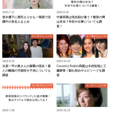
2023.7.12
2025.6.15
笛木優子に唐田えりかも！韓国で活
中森明菜は現在顔が違う？整形の噂
躍中の有名人まとめ
は本当？年収や仕事についても調
査！
エンタメニュース
エンタメニュース
2024.8.23
2023.10.16
水原一平の奥さんの衝撃の現在！妻
CocomiとKokiの両親は木村拓哉と工
との離婚の可能性や子供についても
藤静香！馴れ初めやエピソードを調
調査
査
エンタメニュース
エンタメニュース
2025.7.28
2024.10.13