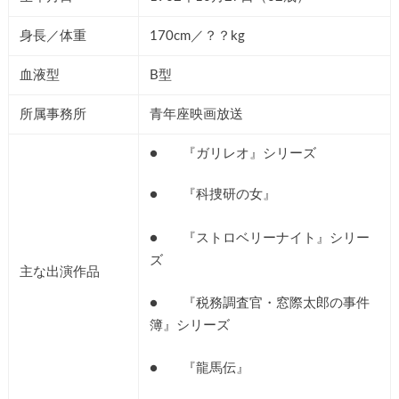
身長／体重
170cm／？？kg
血液型
B型
所属事務所
青年座映画放送
● 『ガリレオ』シリーズ
● 『科捜研の女』
● 『ストロベリーナイト』シリー
ズ
主な出演作品
● 『税務調査官・窓際太郎の事件
簿』シリーズ
● 『龍馬伝』