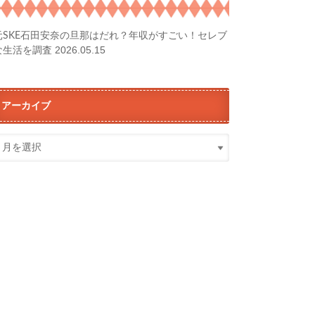
元SKE石田安奈の旦那はだれ？年収がすごい！セレブ
2026.05.15
な生活を調査
アーカイブ
ア
ー
カ
イ
ブ