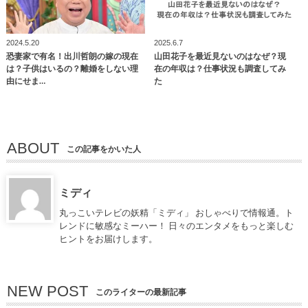
2024.5.20
2025.6.7
恐妻家で有名！出川哲朗の嫁の現在
山田花子を最近見ないのはなぜ？現
は？子供はいるの？離婚をしない理
在の年収は？仕事状況も調査してみ
由にせま…
た
ABOUT
この記事をかいた人
ミディ
丸っこいテレビの妖精「ミディ」 おしゃべりで情報通。ト
レンドに敏感なミーハー！ 日々のエンタメをもっと楽しむ
ヒントをお届けします。
NEW POST
このライターの最新記事