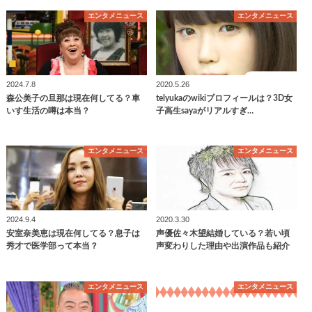
エンタメニュース
エンタメニュース
2024.7.8
2020.5.26
森公美子の旦那は現在何してる？車
telyukaのwikiプロフィールは？3D女
いす生活の噂は本当？
子高生sayaがリアルすぎ…
エンタメニュース
エンタメニュース
2024.9.4
2020.3.30
安室奈美恵は現在何してる？息子は
声優佐々木望結婚している？若い頃
秀才で医学部って本当？
声変わりした理由や出演作品も紹介
エンタメニュース
エンタメニュース