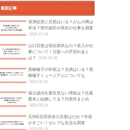
最新記事
深津絵里に旦那はいる？がんの噂は
本当？歴代彼氏や現在の仕事を調査
2026.07.24
山口百恵は現在病気なの？収入や仕
事について！父親への手切れ金と
は？
2026.06.20
黒柳徹子の年収は？兄弟はいる？黒
柳徹子ミュージアムについても
2026.06.06
福士誠治を最近見ない理由は？比嘉
愛未と結婚してる？代表作まとめ
2026.05.24
元SKE石田安奈の旦那はだれ？年収
がすごい！セレブな生活を調査
2026.05.15