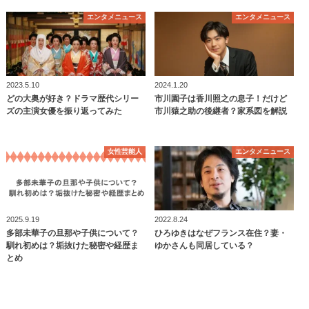
エンタメニュース
エンタメニュース
2023.5.10
2024.1.20
どの大奥が好き？ドラマ歴代シリー
市川園子は香川照之の息子！だけど
ズの主演女優を振り返ってみた
市川猿之助の後継者？家系図を解説
女性芸能人
エンタメニュース
2025.9.19
2022.8.24
多部未華子の旦那や子供について？
ひろゆきはなぜフランス在住？妻・
馴れ初めは？垢抜けた秘密や経歴ま
ゆかさんも同居している？
とめ