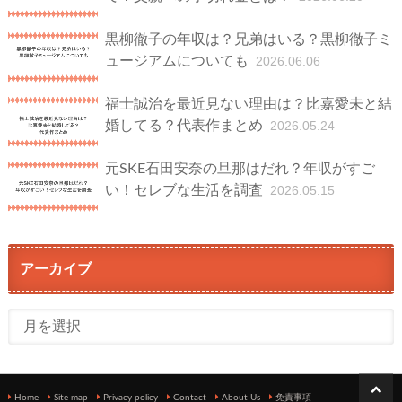
黒柳徹子の年収は？兄弟はいる？黒柳徹子ミ
ュージアムについても
2026.06.06
福士誠治を最近見ない理由は？比嘉愛未と結
婚してる？代表作まとめ
2026.05.24
元SKE石田安奈の旦那はだれ？年収がすご
い！セレブな生活を調査
2026.05.15
アーカイブ
Home
Site map
Privacy policy
Contact
About Us
免責事項