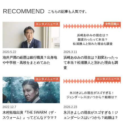
RECOMMEND
こちらの記事も人気です。
エンタメニュース
女性芸能人
2020.5.22
2026.3.11
池井戸潤の経歴は銀行職員？出身地
浜崎あゆみの現在は？顔変わったっ
や中学校・高校をまとめてみた
て本当？松浦勝人と別れた理由も調
査
エンタメニュース
エンタメニュース
2022.12.7
2026.2.23
木村拓哉出演『THE SWARM（ザ・
氷川きよしの現在がスゴすぎる！ジ
スウォーム）』ってどんなドラマ？
ェンダーレスはいつから？結婚は？