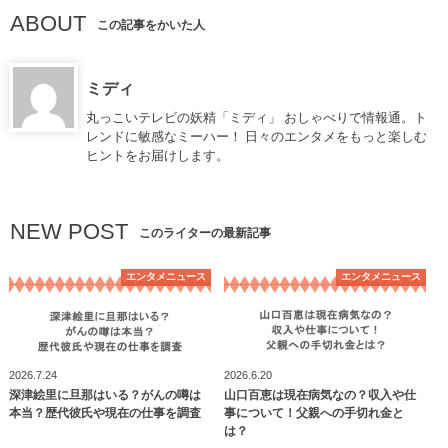
ABOUT
この記事をかいた人
ミディ
丸っこいテレビの妖精「ミディ」 おしゃべりで情報通。ト
レンドに敏感なミーハー！ 日々のエンタメをもっと楽しむ
ヒントをお届けします。
NEW POST
このライターの最新記事
エンタメニュース
エンタメニュース
2026.7.24
2026.6.20
深津絵里に旦那はいる？がんの噂は
山口百恵は現在病気なの？収入や仕
本当？歴代彼氏や現在の仕事を調査
事について！父親への手切れ金と
は？