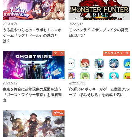
2023.4.24
2022.3.17
うる星やつらとのコラボも！スマホ
モンハンライズ サンブレイクの発売
ゲーム『ラグナドール』の魅力と
日はいつ?
は？
ゲーム
エンタメニュース
2023.5.17
2022.10.31
東京を舞台に超常現象の原因を追う
YouTuber ポッキーがゲーム実況グル
『ゴーストワイヤー東京』を徹底調
ープ「ぽみそしる」を結成！気に…
査
ゲーム