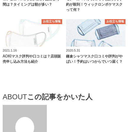
間は？タイミングは朝が多い？
約が殺到！ウィックロンポケマスク
って何？
お役立ち情報
お役立ち情報
2021.1.16
2020.5.31
AOKIマスク評判や口コミは？店頭販
鎌倉シャツマスク口コミや評判がや
売申し込み方法も紹介
ばい！予約はいつからでいつ届く？
ABOUT
この記事をかいた人