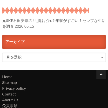
元SKE石田安奈の旦那はだれ？年収がすごい！セレブな生活
2026.05.15
を調査
アーカイブ
ア
ー
カ
イ
Home
ブ
Site map
Privacy policy
Contact
About Us
免責事項