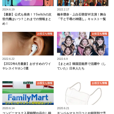
2024.6.19
2022.2.17
【最新】公式も発表！？Switchの次
橋本環奈・上白石萌音W主演！舞台
世代機はいつ？これまでの情報まと
「千と千尋の神隠し」キャスト一覧
め！
お役立ち情報
お役立ち情報
2022.6.22
2022.6.9
【2022年6月最新】おすすめのワイ
【まとめ】韓国芸能界で活躍中（し
ヤレスイヤホン3選
ていた）日本人たち
お役立ち情報
お役立ち情報
2020.6.14
2020.6.21
コンビニマスク入荷時間や品出し時
モンベルマスク口コミや前評判で予