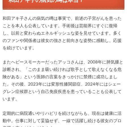
和田アキ子の病気の噂は本当？
和田アキ子さんの病気の噂は事実で、前述の子宮がんを患った
ことを本人も公表しています。手術後は芸能界にすぐに復帰
し、以前と変わらぬエネルギッシュな姿を見せています。多く
のファンや関係者は彼女の強さと前向きな姿勢に感動し、応援
を続けています。
またヘビースモーカーだったアッコさんは、2008年に肺気腫と
診断され、「このまま吸い続ければ歌手として歌えなくなる危
険がある」という医師の言葉をきっかけに禁煙に成功しまし
た。その後、2023年には変形性膝関節症、2024年にはシェー
グレン症候群という自己免疫疾患を患っていることも公表して
います。
定期的に病院通いやリハビリを続けながらも、現在は健康に活
動中。仕事に対して妥協せず、一線で活躍し続ける彼女のプロ