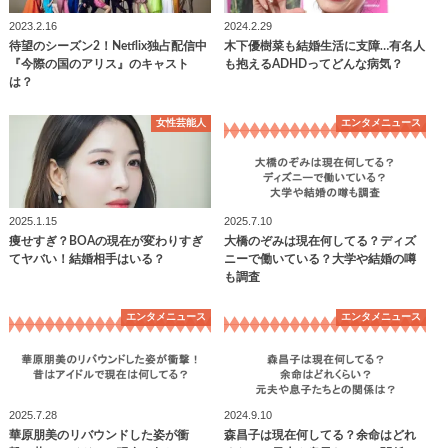
2023.2.16
2024.2.29
待望のシーズン2！Netflix独占配信中
木下優樹菜も結婚生活に支障…有名人
『今際の国のアリス』のキャスト
も抱えるADHDってどんな病気？
は？
女性芸能人
エンタメニュース
2025.1.15
2025.7.10
痩せすぎ？BOAの現在が変わりすぎ
大橋のぞみは現在何してる？ディズ
てヤバい！結婚相手はいる？
ニーで働いている？大学や結婚の噂
も調査
エンタメニュース
エンタメニュース
2025.7.28
2024.9.10
華原朋美のリバウンドした姿が衝
森昌子は現在何してる？余命はどれ