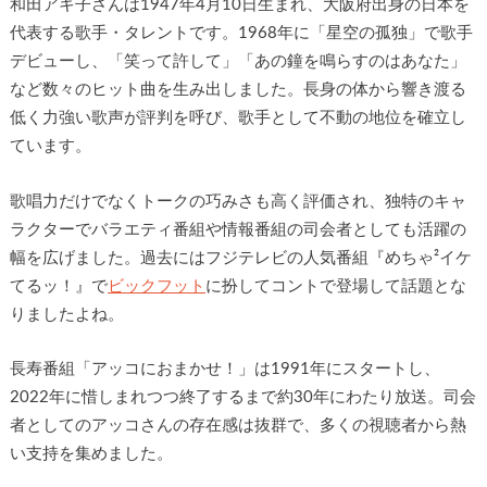
和田アキ子さんは1947年4月10日生まれ、大阪府出身の日本を
代表する歌手・タレントです。1968年に「星空の孤独」で歌手
デビューし、「笑って許して」「あの鐘を鳴らすのはあなた」
など数々のヒット曲を生み出しました。長身の体から響き渡る
低く力強い歌声が評判を呼び、歌手として不動の地位を確立し
ています。
歌唱力だけでなくトークの巧みさも高く評価され、独特のキャ
ラクターでバラエティ番組や情報番組の司会者としても活躍の
幅を広げました。過去にはフジテレビの人気番組『めちゃ²イケ
てるッ！』で
ビックフット
に扮してコントで登場して話題とな
りましたよね。
長寿番組「アッコにおまかせ！」は1991年にスタートし、
2022年に惜しまれつつ終了するまで約30年にわたり放送。司会
者としてのアッコさんの存在感は抜群で、多くの視聴者から熱
い支持を集めました。