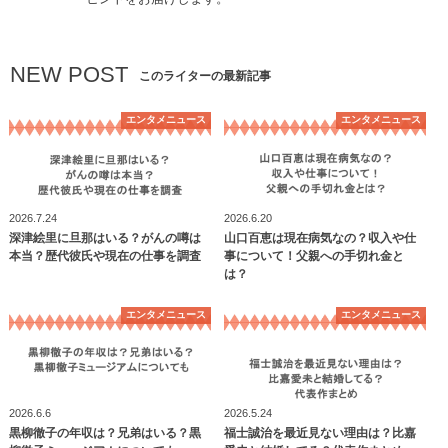
NEW POST
このライターの最新記事
エンタメニュース
エンタメニュース
2026.7.24
2026.6.20
深津絵里に旦那はいる？がんの噂は
山口百恵は現在病気なの？収入や仕
本当？歴代彼氏や現在の仕事を調査
事について！父親への手切れ金と
は？
エンタメニュース
エンタメニュース
2026.6.6
2026.5.24
黒柳徹子の年収は？兄弟はいる？黒
福士誠治を最近見ない理由は？比嘉