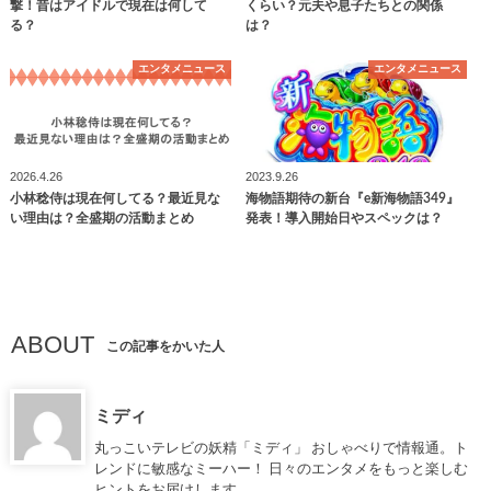
撃！昔はアイドルで現在は何して
くらい？元夫や息子たちとの関係
る？
は？
エンタメニュース
エンタメニュース
2026.4.26
2023.9.26
小林稔侍は現在何してる？最近見な
海物語期待の新台『e新海物語349』
い理由は？全盛期の活動まとめ
発表！導入開始日やスペックは？
ABOUT
この記事をかいた人
ミディ
丸っこいテレビの妖精「ミディ」 おしゃべりで情報通。ト
レンドに敏感なミーハー！ 日々のエンタメをもっと楽しむ
ヒントをお届けします。