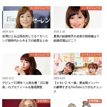
エンタメニュース
エンタメニュース
2024.10.6
2021.1.16
吉澤ひとみは現在何してる？モーニ
夏菜の結婚相手の名前や顔画像は？
ング娘時代から今までの経歴まとめ
結婚式場はどこ？
エンタメニュース
エンタメニュース
2022.11.3
2023.4.23
デビュー15周年！人気女優「川口春
【エモい】モー娘。黄金期メンバー
奈」のプロフィールを徹底調査
の豪華すぎるYouTubeコラボをチェッ
ク
女性芸能人
女性芸能人