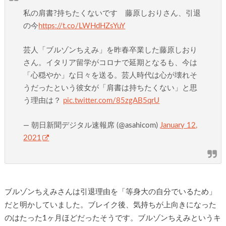
私の肩書?持ちたくないです 藤原しおりさん、引退
の今
https://t.co/LWHdHZsYuY
芸人「ブルゾンちえみ」を昨春卒業した藤原しおり
さん。イタリア留学がコロナで延期となるも、今は
「心穏やか」な日々を送る。芸人時代は心が壊れそ
うだったという彼女が「肩書は持ちたくない」と思
う理由は？
pic.twitter.com/85zgAB5qrU
— 朝日新聞デジタル速報席 (@asahicom)
January 12,
2021
ブルゾンちえみさんは引退理由を「等身大の自分でいるため」
だと明かしていました。ブレイク後、気持ちが上向きになった
のはたった1ヶ月ほどだったそうです。ブルゾンちえみというキ