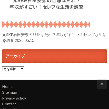
元SKE石田安奈の旦那はだれ？年収がすごい！セレブな生活
2026.05.15
を調査
アーカイブ
ア
ー
カ
イ
Home
ブ
Site map
Privacy policy
Contact