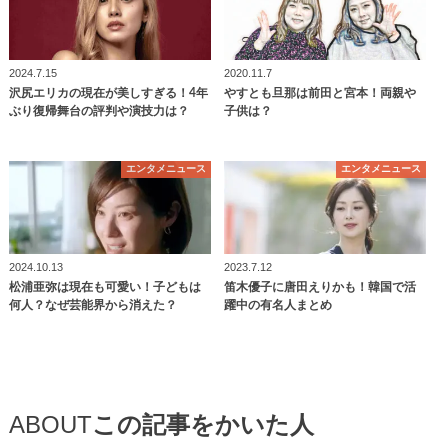
2024.7.15
2020.11.7
沢尻エリカの現在が美しすぎる！4年
やすとも旦那は前田と宮本！両親や
ぶり復帰舞台の評判や演技力は？
子供は？
エンタメニュース
エンタメニュース
2024.10.13
2023.7.12
松浦亜弥は現在も可愛い！子どもは
笛木優子に唐田えりかも！韓国で活
何人？なぜ芸能界から消えた？
躍中の有名人まとめ
ABOUT
この記事をかいた人