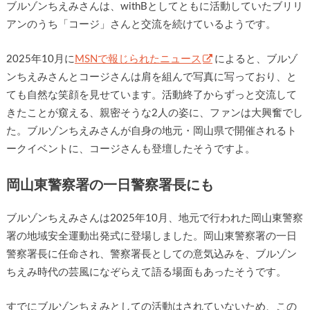
ブルゾンちえみさんは、withBとしてともに活動していたブリリ
アンのうち「コージ」さんと交流を続けているようです。
2025年10月に
MSNで報じられたニュース
によると、ブルゾ
ンちえみさんとコージさんは肩を組んで写真に写っており、と
ても自然な笑顔を見せています。活動終了からずっと交流して
きたことが窺える、親密そうな2人の姿に、ファンは大興奮でし
た。ブルゾンちえみさんが自身の地元・岡山県で開催されるト
ークイベントに、コージさんも登壇したそうですよ。
岡山東警察署の一日警察署長にも
ブルゾンちえみさんは2025年10月、地元で行われた岡山東警察
署の地域安全運動出発式に登場しました。岡山東警察署の一日
警察署長に任命され、警察署長としての意気込みを、ブルゾン
ちえみ時代の芸風になぞらえて語る場面もあったそうです。
すでにブルゾンちえみとしての活動はされていないため、この