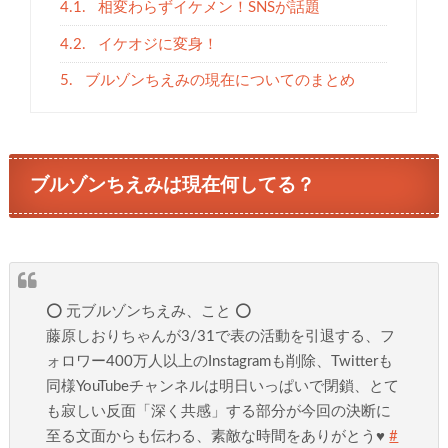
4.1.
相変わらずイケメン！SNSが話題
4.2.
イケオジに変身！
5.
ブルゾンちえみの現在についてのまとめ
ブルゾンちえみは現在何してる？
⭕️ 元ブルゾンちえみ、こと ⭕
藤原しおりちゃんが3/31で表の活動を引退する、フ
ォロワー400万人以上のInstagramも削除、Twitterも
同様YouTubeチャンネルは明日いっぱいで閉鎖、とて
も寂しい反面「深く共感」する部分が今回の決断に
至る文面からも伝わる、素敵な時間をありがとう♥
#